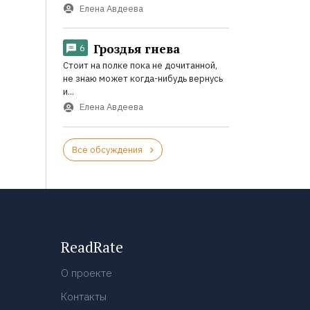
Елена Авдеева
Гроздья гнева
6
Стоит на полке пока не дочитанной,
не знаю может когда-нибудь вернусь
и...
Елена Авдеева
Все обсуждения
ReadRate
О проекте
Контакты