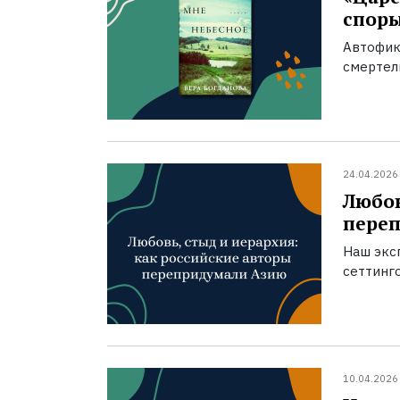
спор
Автофик
смертел
24.04.2026
Любов
пере
Наш экс
сеттинг
10.04.2026