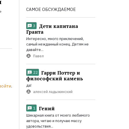
и
САМОЕ ОБСУЖДАЕМОЕ
ь
Дети капитана
3
Гранта
Интересно, много приключений,
самый нежданный конец. Детям не
давайте...
Павел
Гарри Поттер и
22
философский камень
да!
войти
.
алексей ладыжинский
Гений
1
Шикарная книга от моего любимого
автора, читаю и получаю массу
удовольствия...