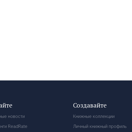
айте
Создавайте
ные новости
Книжные коллекции
нги ReadRate
Личный книжный профиль