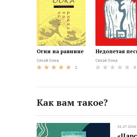
Огни на равнине
Недопетая пес
Сёхэй Оока
Сёхэй Оока
1
0
Как вам такое?
01.07.2026
«Царс