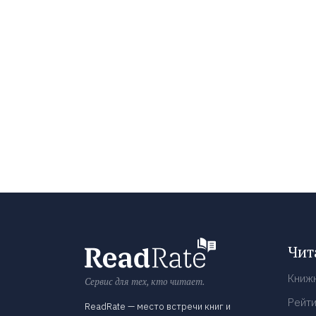
Чит
Книж
Сервис для тех, кто читает.
Рейти
ReadRate — место встречи книг и