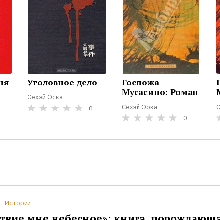
ня
Уголовное дело
Госпожа
Мусасино: Роман
Сёхэй Оока
Сёхэй Оока
С
0
0
Истории
твие мне небесное»: книга, порождающ