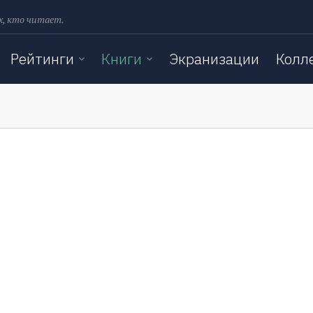
х, кто читает.
Рейтинги
Книги
Экранизации
Колл