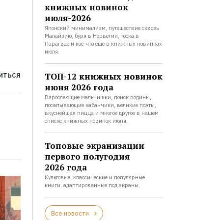
книжных новинок
июля-2026
Японский минимализм, путешествие сквозь
Малайзию, буря в Норвегии, тоска в
Парагвае и кое-что ещё в книжных новинках
июля.
ТОП-12 книжных новинок
ИТЬСЯ
июня 2026 года
Взрослеющие мальчишки, поиск родины,
посапывающие кабанчики, великие поэты,
вкуснейшая пицца и многое другое в нашем
списке книжных новинок июня.
Топовые экранизации
первого полугодия
2026 года
Культовые, классические и популярные
книги, адаптированные под экраны.
Все новости