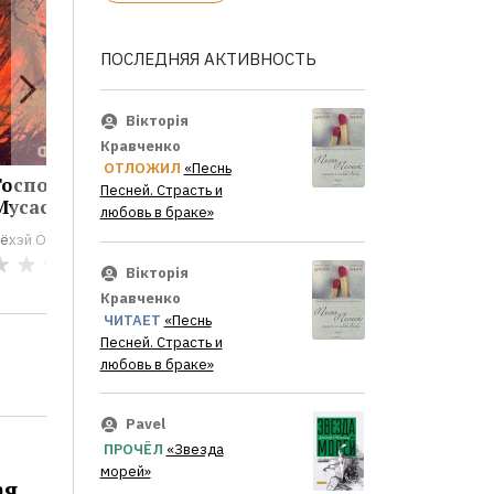
ПОСЛЕДНЯЯ АКТИВНОСТЬ
Вікторія
Кравченко
ОТЛОЖИЛ
«Песнь
Госпожа
Песней. Страсть и
Мусасино
любовь в браке»
ёхэй Оока
0
Вікторія
Кравченко
ЧИТАЕТ
«Песнь
Песней. Страсть и
любовь в браке»
Pavel
ПРОЧЁЛ
«Звезда
морей»
ая