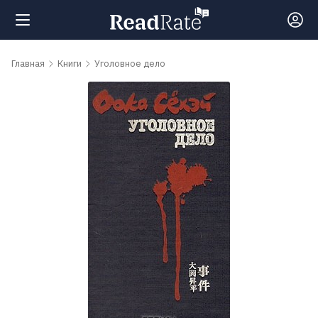
Поиск
Главная
Книги
Уголовное дело
Новости
Рейтинги
Книги
Самые
обсуждаемые
книги
Авторы