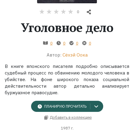
0
Жанры
Уголовное дело
Серии
0
0
0
0
Экранизации
Автор:
Сёхэй Оока
Коллекции
В книге японского писателя подробно описывается
судебный процесс по обвинению молодого человека в
убийстве. На фоне широкого показа социальной
действительности автор детально анализирует
буржуазное правосудие.
ПЛАНИРУЮ ПРОЧИТАТЬ
Добавить в коллекцию
1987 г.