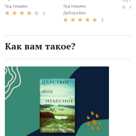
Тед Уи
Тед Уильямс
Тед Уильямс
Дебора Бил
2
2
Как вам такое?