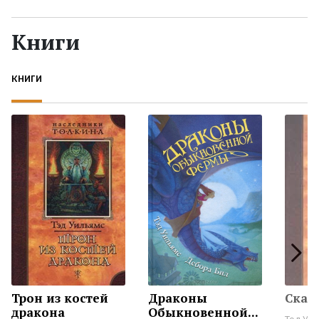
Жанры
Книги
Серии
КНИГИ
Экранизации
Коллекции
Трон из костей
Драконы
Скал
дракона
Обыкновенной...