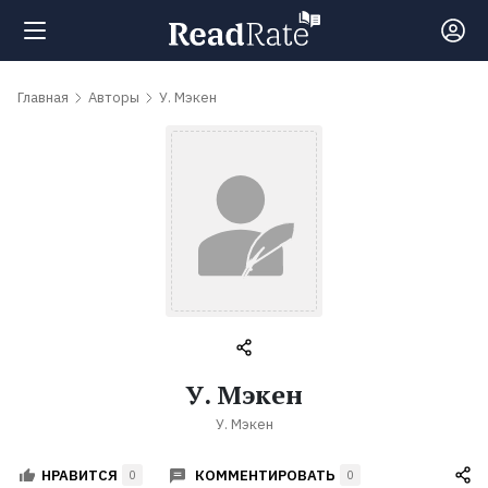
Поиск
Главная
Авторы
У. Мэкен
Новости
Рейтинги
Книги
Самые
У. Мэкен
обсуждаемые
У. Мэкен
книги
КОММЕНТИРОВАТЬ
НРАВИТСЯ
0
0
Авторы