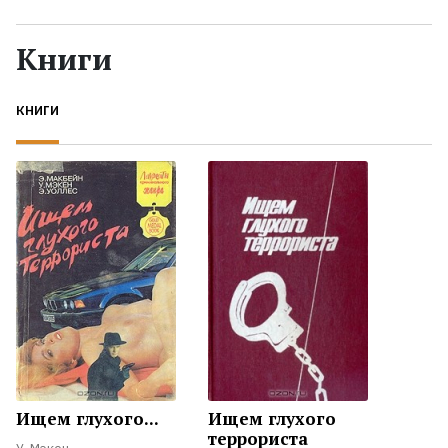
Жанры
Книги
Серии
КНИГИ
Экранизации
Коллекции
Ищем глухого...
Ищем глухого
террориста