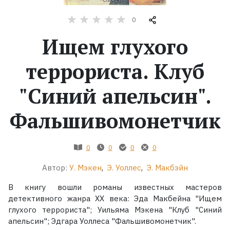
0
Жанры
Ищем глухого
Серии
террориста. Клуб
Экранизации
"Синий апельсин".
Коллекции
Фальшивомонетчик
0
0
0
0
Автор:
У. Мэкен
,
Э. Уоллес
,
Э. Макбэйн
В книгу вошли романы известных мастеров
детективного жанра XX века: Эда Макбейна "Ищем
глухого террориста"; Уильяма Мэкена "Клуб "Синий
апельсин"; Эдгара Уоллеса "Фальшивомонетчик".