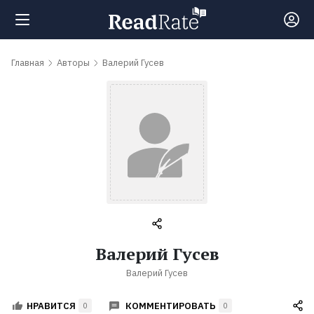
Поиск
Главная
Авторы
Валерий Гусев
Новости
Рейтинги
Книги
Самые
Валерий Гусев
обсуждаемые
Валерий Гусев
книги
КОММЕНТИРОВАТЬ
НРАВИТСЯ
0
0
Авторы