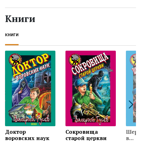
Жанры
Книги
Серии
КНИГИ
Экранизации
Коллекции
Доктор
Сокровища
Шерл
воровских наук
старой церкви
в...