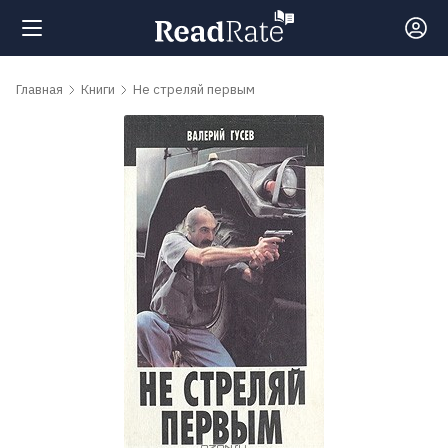
Поиск
Главная
Книги
Не стреляй первым
Новости
Рейтинги
Книги
Самые
обсуждаемые
книги
Авторы