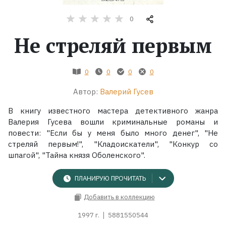
0
Жанры
Не стреляй первым
Серии
0
0
0
0
Экранизации
Автор:
Валерий Гусев
Коллекции
В книгу известного мастера детективного жанра
Валерия Гусева вошли криминальные романы и
повести: "Если бы у меня было много денег", "Не
стреляй первым!", "Кладоискатели", "Конкур со
шпагой", "Тайна князя Оболенского".
ПЛАНИРУЮ ПРОЧИТАТЬ
Добавить в коллекцию
1997 г.
5881550544