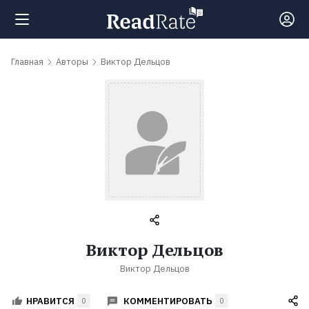
Поиск
Главная
Авторы
Виктор Дельцов
Новости
Рейтинги
Книги
Самые
Виктор Дельцов
обсуждаемые
Виктор Дельцов
книги
КОММЕНТИРОВАТЬ
НРАВИТСЯ
0
0
Авторы