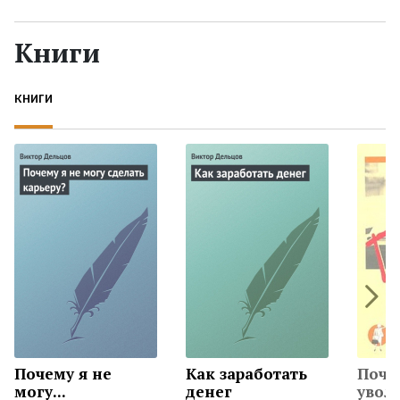
Жанры
Книги
Серии
КНИГИ
Экранизации
Коллекции
Почему я не
Как заработать
Поче
могу...
денег
увол