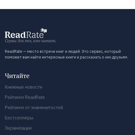
Сервис для тех, кто читает.
ReadRate — место встречи книг и людей. Это сервис, который
поможет вам найти интересные книги и рассказать о них друзьям.
Читайте
Книжные новости
Рейтинги ReadRate
Рейтинги от знаменитостей
Бестселлеры
Экранизации