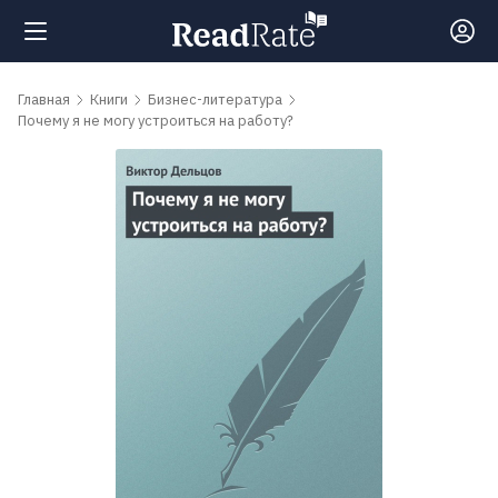
Поиск
Главная
Книги
Бизнес-литература
Почему я не могу устроиться на работу?
Новости
Рейтинги
Книги
Самые
обсуждаемые
книги
Авторы