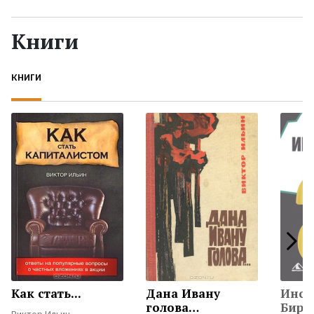
Жанры
Книги
Серии
КНИГИ
Экранизации
Коллекции
Как стать...
Дана Ивану
Инса
голова…
Бирже