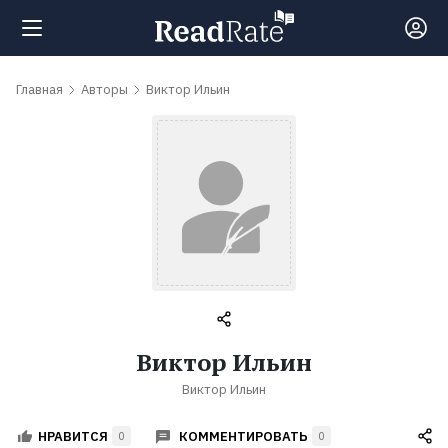
Поиск
Главная
Авторы
Виктор Ильин
Новости
Рейтинги
Книги
Самые
Виктор Ильин
обсуждаемые
Виктор Ильин
книги
КОММЕНТИРОВАТЬ
НРАВИТСЯ
0
0
Авторы