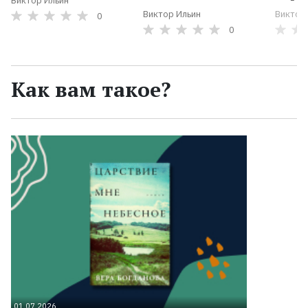
Виктор Ильин
Виктор Ильин
Виктор
0
0
Как вам такое?
01.07.2026