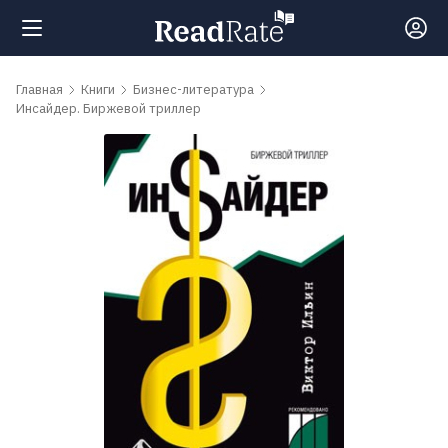
Поиск
Главная
Книги
Бизнес-литература
Инсайдер. Биржевой триллер
Новости
Рейтинги
Книги
Самые
обсуждаемые
книги
Авторы