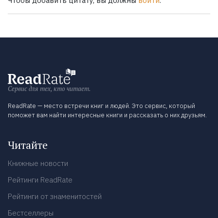
Чтобы добавить цитату, вы должны
войти
.
Сервис для тех, кто читает.
ReadRate — место встречи книг и людей. Это сервис, который
поможет вам найти интересные книги и рассказать о них друзьям.
Читайте
Книжные новости
Рейтинги ReadRate
Рейтинги от знаменитостей
Бестселлеры