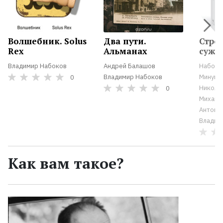
Волшебник. Solus
Два пути.
Стро
Rex
Альманах
сужд
Владимир Набоков
Андрей Балашов
Набоко
Владимир Набоков
Минушин
0
Николае
0
Михаил;
Антоно
Владим
Как вам такое?