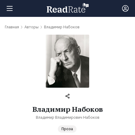
Поиск
Главная
Авторы
Владимир Набоков
Новости
Рейтинги
Книги
Самые
Владимир Набоков
обсуждаемые
Владимир Владимирович Набоков
книги
Проза
Авторы