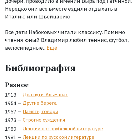
дочери, проводило в имении Выра под Гатчиной.
Нередко они все вместе ездили отдыхать в
Италию или Швейцарию.
Все дети Набоковых читали классику. Помимо
чтения юный Владимир любил теннис, футбол,
велосипедные...
Ещё
Библиография
Разное
—
Два пути. Альманах
1918
—
Другие берега
1954
—
Память, говори
1967
—
Строгие суждения
1973
—
Лекции по зарубежной литературе
1980
—
Лекции по русской литературе
1981