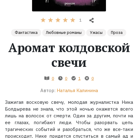
Жанры
1
Серии
Фантастика
Любовные романы
Ужасы
Проза
Аромат колдовской
Экранизации
свечи
Коллекции
0
0
1
0
Автор:
Наталья Калинина
Зажигая восковую свечу, молодая журналистка Ника
Болдырева не знала, что этой ночью окажется всего
лишь на волосок от смерти. Один за другим, почти на
ее глазах, погибают люди. Чтобы разорвать цепь
трагических событий и разобраться, что же все-таки
происходит, Нике придется спуститься в самый ад и