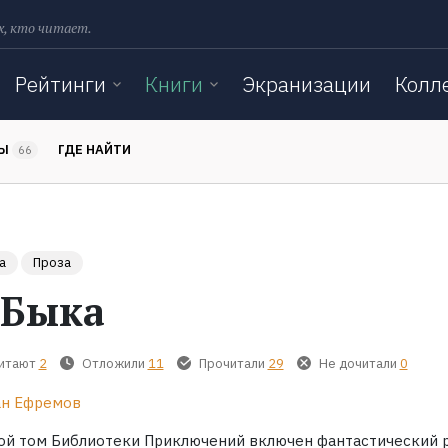
х, кто читает.
Рейтинги
Книги
Экранизации
Колл
ТЫ
ГДЕ НАЙТИ
66
а
Проза
 Быка
читают
2
Отложили
11
Прочитали
29
Не дочитали
0
н Ефремов
ой том Библиотеки Приключений включен фантастический 