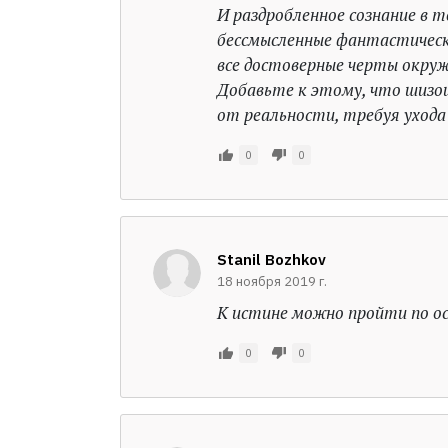
И раздробленное сознание в 
бессмысленные фантастически
все достоверные черты окруж
Добавьте к этому, что шизо
от реальности, требуя ухода 
0
0
Stanil Bozhkov
18 ноября 2019 г.
К истине можно пройти по о
0
0