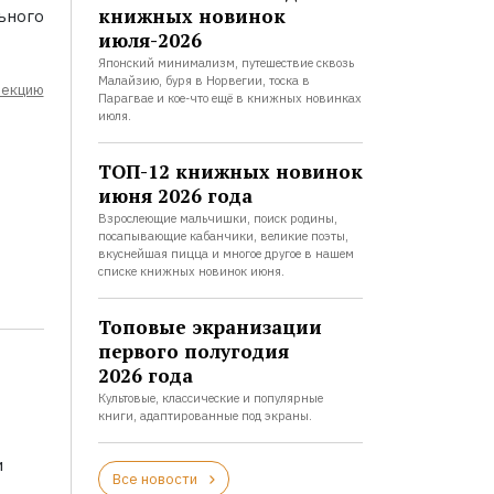
книжных новинок
ьного
июля-2026
Японский минимализм, путешествие сквозь
Малайзию, буря в Норвегии, тоска в
лекцию
Парагвае и кое-что ещё в книжных новинках
июля.
ТОП-12 книжных новинок
июня 2026 года
Взрослеющие мальчишки, поиск родины,
посапывающие кабанчики, великие поэты,
вкуснейшая пицца и многое другое в нашем
списке книжных новинок июня.
Топовые экранизации
первого полугодия
2026 года
Культовые, классические и популярные
книги, адаптированные под экраны.
и
Все новости