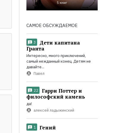
5 книг
САМОЕ ОБСУЖДАЕМОЕ
Дети капитана
3
Гранта
Интересно, много приключений,
самый нежданный конец. Детям не
давайте...
Павел
Гарри Поттер и
22
философский камень
да!
алексей ладыжинский
Гений
1