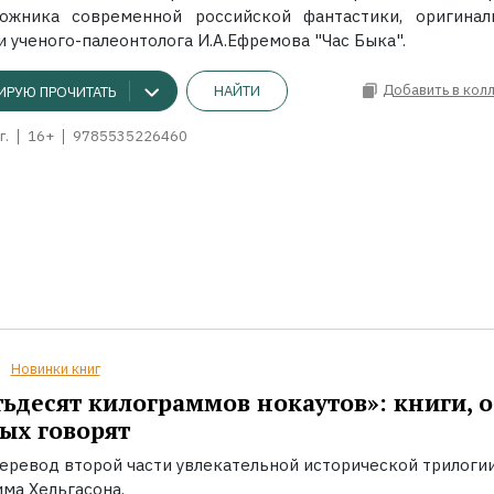
ожника современной российской фантастики, оригинал
 ученого-палеонтолога И.А.Ефремова "Час Быка".
Добавить в кол
НАЙТИ
ИРУЮ ПРОЧИТАТЬ
г.
16+
9785535226460
Новинки книг
ьдесят килограммов нокаутов»: книги, о
ых говорят
еревод второй части увлекательной исторической трилоги
ма Хельгасона.