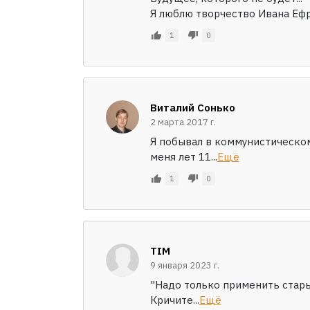
Я люблю творчество Ивана Ефре
1
0
Виталий Сонько
2 марта 2017 г.
Я побывал в коммунистическом
меня лет 11...
Ещё
1
0
TIM
9 января 2023 г.
"Надо только применить старый
Кричите...
Ещё