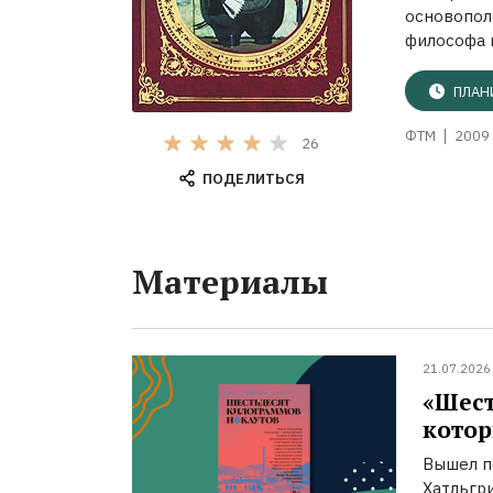
основопол
философа и
ПЛАН
ФТМ
2009 
26
ПОДЕЛИТЬСЯ
Материалы
21.07.2026
«Шест
котор
Вышел п
Хатльгри