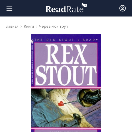
Поиск
Главная
Книги
Через мой труп
Новости
Рейтинги
Книги
Самые
обсуждаемые
книги
Авторы