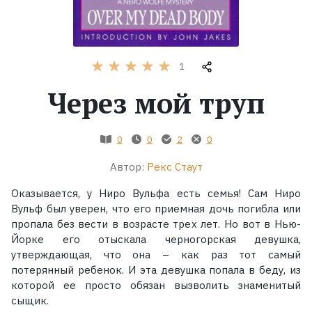
Жанры
Серии
1
Через мой труп
Экранизации
0
0
2
0
Коллекции
Автор:
Рекс Стаут
Оказывается, у Ниро Вульфа есть семья! Сам Ниро
Вульф был уверен, что его приемная дочь погибла или
пропала без вести в возрасте трех лет. Но вот в Нью-
Йорке его отыскала черногорская девушка,
утверждающая, что она – как раз тот самый
потерянный ребенок. И эта девушка попала в беду, из
которой ее просто обязан вызволить знаменитый
сыщик.