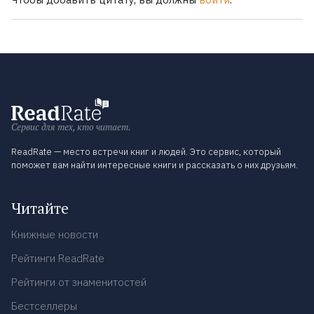
Сервис для тех, кто читает.
ReadRate — место встречи книг и людей. Это сервис, который
поможет вам найти интересные книги и рассказать о них друзьям.
Читайте
Книжные новости
Рейтинги ReadRate
Рейтинги от знаменитостей
Бестселлеры