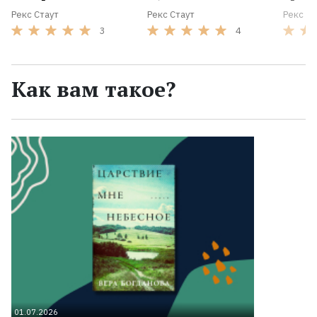
Рекс Стаут
Рекс Стаут
Рекс Ст
3
4
Как вам такое?
01.07.2026