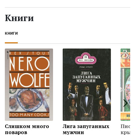
Жанры
Книги
Серии
КНИГИ
Экранизации
Коллекции
Слишком много
Лига запуганных
Пист
поваров
мужчин
крыл