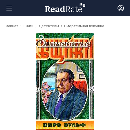
Поиск
Главная
Книги
Детективы
Смертельная ловушка
Новости
Рейтинги
Книги
Самые
обсуждаемые
книги
Авторы