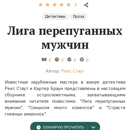
3
Жанры
Детективы
Проза
Лига перепуганных
Серии
мужчин
Экранизации
0
0
4
0
Коллекции
Автор:
Рекс Стаут
Известные зарубежные мастера в жанре детектива
Рекс Стаут и Картер Браун представлены в настоящем
сборнике остросюжетными, захватывающими
внимание читателя повестями: "Лига перепуганных
мужчин", "Слишком много клиентов" и "Страсти
гневных амазонок".
ПЛАНИРУЮ ПРОЧИТАТЬ