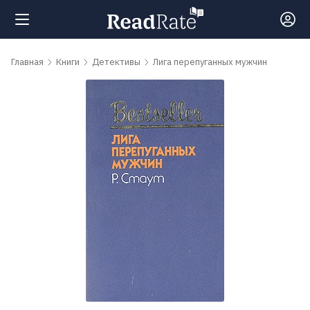
Поиск
Главная
Книги
Детективы
Лига перепуганных мужчин
Новости
Рейтинги
Книги
Самые
обсуждаемые
книги
Авторы