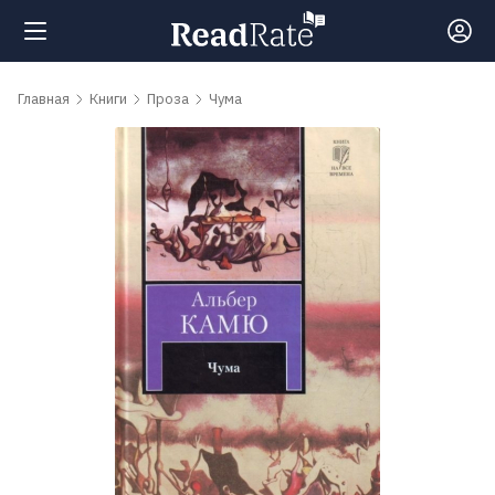
Поиск
Главная
Книги
Проза
Чума
Новости
Рейтинги
Книги
Самые
обсуждаемые
книги
Авторы