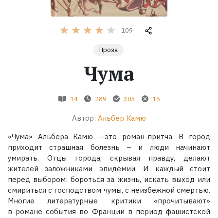
Жанры
109
Серии
Проза
Чума
Экранизации
14
289
303
15
Коллекции
Автор:
Альбер Камю
«Чума» Альбера Камю —это роман-притча. В город
приходит страшная болезнь – и люди начинают
умирать. Отцы города, скрывая правду, делают
жителей заложниками эпидемии. И каждый стоит
перед выбором: бороться за жизнь, искать выход или
смириться с господством чумы, с неизбежной смертью.
Многие литературные критики «прочитывают»
в романе события во Франции в период фашистской