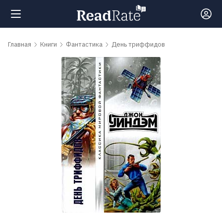
Поиск
Главная
Книги
Фантастика
День триффидов
Новости
Рейтинги
Книги
Самые
обсуждаемые
книги
Авторы