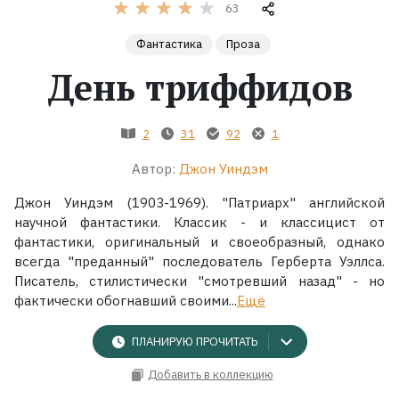
63
Жанры
Фантастика
Проза
День триффидов
Серии
Экранизации
2
31
92
1
Автор:
Джон Уиндэм
Коллекции
Джон Уиндэм (1903-1969). "Патриарх" английской
научной фантастики. Классик - и классицист от
фантастики, оригинальный и своеобразный, однако
всегда "преданный" последователь Герберта Уэллса.
Писатель, стилистически "смотревший назад" - но
фактически обогнавший своими...
Ещё
ПЛАНИРУЮ ПРОЧИТАТЬ
Добавить в коллекцию