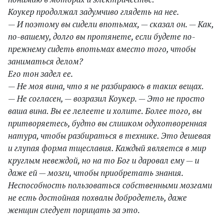
Коукер продолжал задумчиво глядеть на нее.
— И поэтому вы сидели впотьмах, — сказал он. — Как,
по-вашему, долго вы протянете, если будете по-
прежнему сидеть впотьмах вместо того, чтобы
заниматься делом?
Его тон задел ее.
— Не моя вина, что я не разбираюсь в таких вещах.
— Не согласен, — возразил Коукер. — Это не просто
ваша вина. Вы ее лелеете и холите. Более того, вы
притворяетесь, будто вы слишком одухотворенная
натура, чтобы разбираться в технике. Это дешевая
и глупая форма тщеславия. Каждый является в мир
круглым невеждой, но на то Бог и даровал ему — и
даже ей — мозги, чтобы приобретать знания.
Неспособность пользоваться собственными мозгами
не есть достойная похвалы добродетель, даже
женщин следует порицать за это.