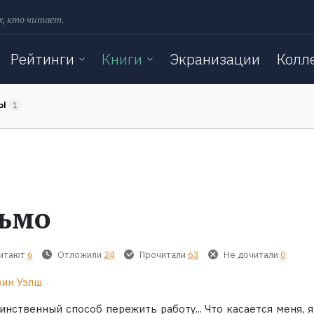
х, кто читает.
Рейтинги
Книги
Экранизации
Колл
ТЫ
1
ьмо
читают
6
Отложили
24
Прочитали
63
Не дочитали
0
ин Уэлш
инственный способ пережить работу... Что касается меня, 