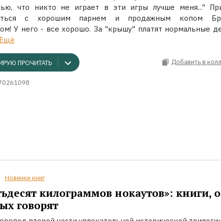
ью, что никто не играет в эти игры лучше меня..." Пр
миться с хорошим парнем и продажным копом Бр
ом! У него - все хорошо. За "крышу" платят нормальные де
Ещё
Добавить в кол
ИРУЮ ПРОЧИТАТЬ
70261098
Новинки книг
ьдесят килограммов нокаутов»: книги, о
ых говорят
еревод второй части увлекательной исторической трилоги