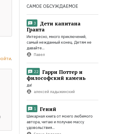
САМОЕ ОБСУЖДАЕМОЕ
Дети капитана
3
Гранта
Интересно, много приключений,
самый нежданный конец. Детям не
давайте...
Павел
войти
.
Гарри Поттер и
22
философский камень
да!
алексей ладыжинский
Гений
1
Шикарная книга от моего любимого
автора, читаю и получаю массу
удовольствия...