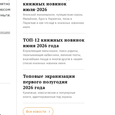
книжных новинок
иятно
июля-2026
юсом
ньги.
Японский минимализм, путешествие сквозь
Малайзию, буря в Норвегии, тоска в
Парагвае и кое-что ещё в книжных новинках
июля.
лекцию
ТОП-12 книжных новинок
июня 2026 года
Взрослеющие мальчишки, поиск родины,
посапывающие кабанчики, великие поэты,
вкуснейшая пицца и многое другое в нашем
списке книжных новинок июня.
Топовые экранизации
первого полугодия
2026 года
Культовые, классические и популярные
книги, адаптированные под экраны.
Все новости
и