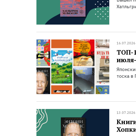
Хатльгри
16.07.2026
ТОП-
июля-
Японски
тоска в 
13.07.2026
Книги
Хопк