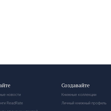
айте
Создавайте
ные новости
Книжные коллекции
нги ReadRate
Личный книжный профиль