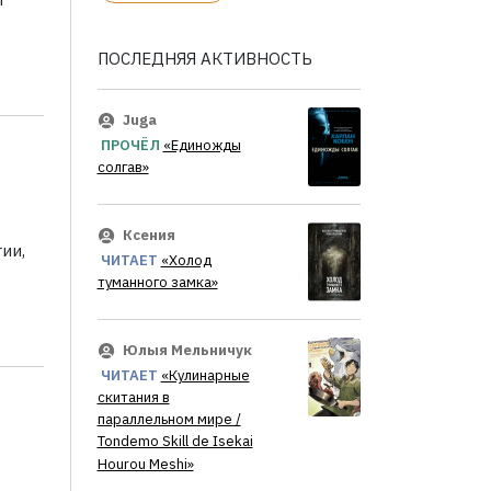
ПОСЛЕДНЯЯ АКТИВНОСТЬ
Juga
ПРОЧЁЛ
«Единожды
солгав»
Ксения
ии,
ЧИТАЕТ
«Холод
туманного замка»
Юлыя Мельничук
ЧИТАЕТ
«Кулинарные
скитания в
параллельном мире /
Tondemo Skill de Isekai
Hourou Meshi»