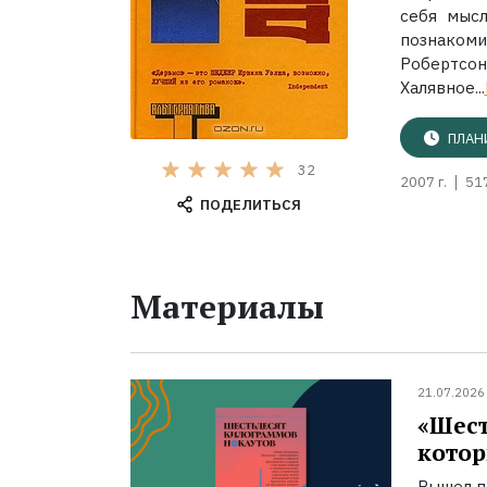
себя мысл
познако
Робертсон
Халявное...
ПЛАН
32
2007 г.
51
ПОДЕЛИТЬСЯ
Материалы
21.07.2026
«Шест
котор
Вышел п