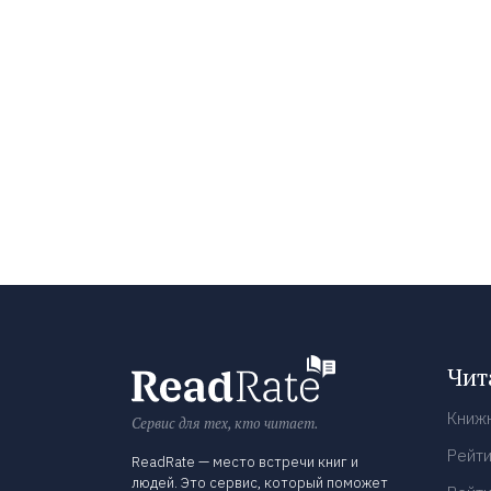
Чит
Книж
Сервис для тех, кто читает.
Рейти
ReadRate — место встречи книг и
людей. Это сервис, который поможет