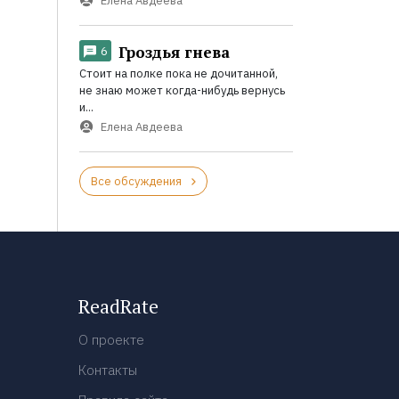
Елена Авдеева
Гроздья гнева
6
Стоит на полке пока не дочитанной,
не знаю может когда-нибудь вернусь
и...
Елена Авдеева
Все обсуждения
ReadRate
О проекте
Контакты