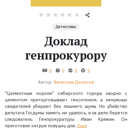
Жанры
0
Детективы
Серии
Доклад
Экранизации
генпрокурору
Коллекции
0
0
0
0
Автор:
Вячеслав Денисов
"Цементные короли" сибирского города заодно с
цементом приторговывают гексогеном, а ненужных
свидетелей убирают без лишнего шума. Но убийство
депутата Госдумы замять не удалось, и за дело берется
следователь Генпрокуратуры Иван Кряжин. Он
приготовил хитрую ловушку для...
Ещё