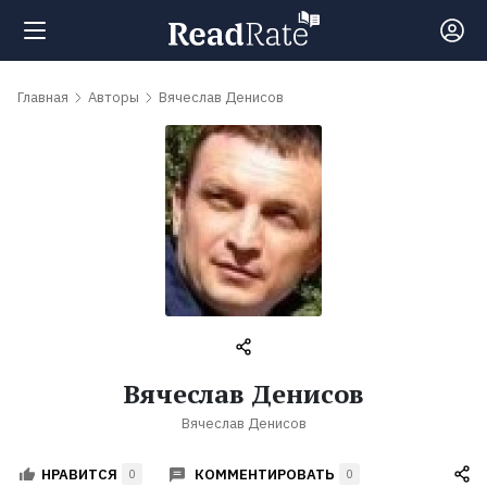
Поиск
Главная
Авторы
Вячеслав Денисов
Новости
Рейтинги
Книги
Самые
Вячеслав Денисов
обсуждаемые
Вячеслав Денисов
книги
КОММЕНТИРОВАТЬ
НРАВИТСЯ
0
0
Авторы