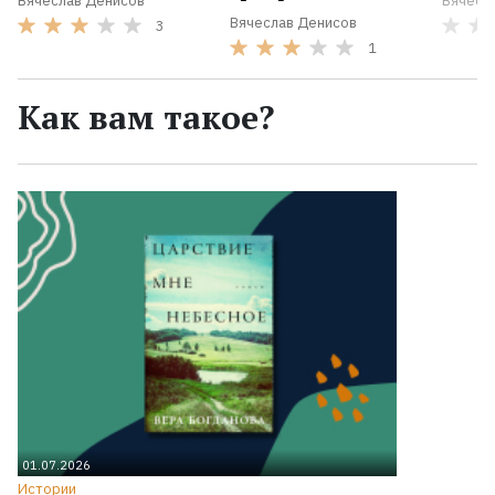
Вячеслав Денисов
Вячесл
Вячеслав Денисов
3
1
Как вам такое?
01.07.2026
Истории