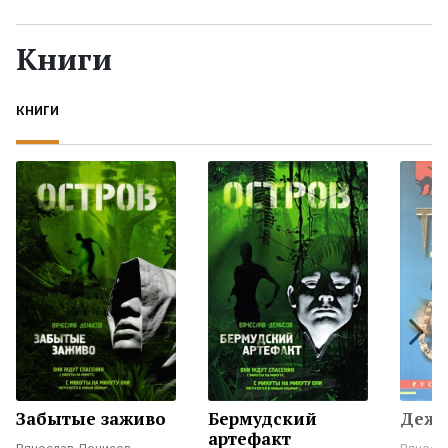
Жанры
Книги
Серии
КНИГИ
Экранизации
Коллекции
Забытые заживо
Бермудский
Дежу
артефакт