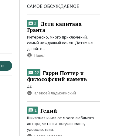
САМОЕ ОБСУЖДАЕМОЕ
Дети капитана
3
Гранта
Интересно, много приключений,
самый нежданный конец. Детям не
давайте...
Павел
ти
Гарри Поттер и
22
философский камень
да!
алексей ладыжинский
Гений
1
Шикарная книга от моего любимого
автора, читаю и получаю массу
удовольствия...