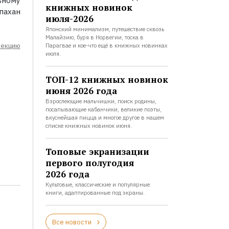
ьному
книжных новинок
 пахан
июля-2026
Японский минимализм, путешествие сквозь
Малайзию, буря в Норвегии, тоска в
лекцию
Парагвае и кое-что ещё в книжных новинках
июля.
ТОП-12 книжных новинок
июня 2026 года
Взрослеющие мальчишки, поиск родины,
посапывающие кабанчики, великие поэты,
вкуснейшая пицца и многое другое в нашем
списке книжных новинок июня.
Топовые экранизации
первого полугодия
2026 года
Культовые, классические и популярные
книги, адаптированные под экраны.
Все новости