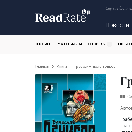
Сервис для те
Поиск
Новости
О КНИГЕ
МАТЕРИАЛЫ
ОТЗЫВЫ
ЦИТА
0
Главная
Книги
Грабеж – дело тонкое
Г
Се
Авто
Грабе
- и 