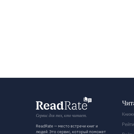
Чит
Книж
Сервис для тех, кто читает.
Рейти
ReadRate — место встречи книг и
людей. Это сервис, который поможет