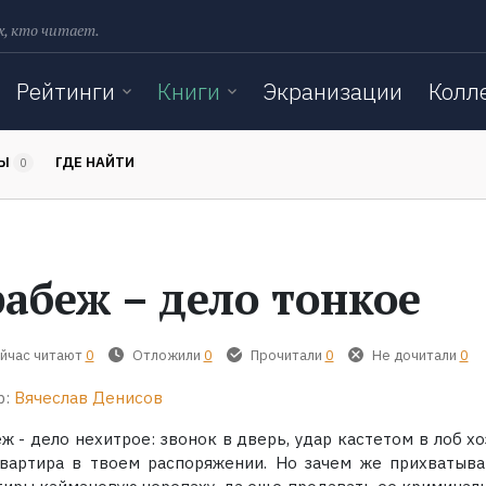
х, кто читает.
Рейтинги
Книги
Экранизации
Колл
ТЫ
ГДЕ НАЙТИ
0
рабеж – дело тонкое
йчас читают
0
Отложили
0
Прочитали
0
Не дочитали
0
р:
Вячеслав Денисов
ж - дело нехитрое: звонок в дверь, удар кастетом в лоб х
квартира в твоем распоряжении. Но зачем же прихватыва