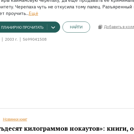
тиры каймановую черепаху, да еще продавать ее криминал
итету. Черепаха чуть не откусила тому палец. Разъяренный
т проучить...
Ещё
Добавить в кол
НАЙТИ
ПЛАНИРУЮ ПРОЧИТАТЬ
2003 г.
5699041508
Новинки книг
ьдесят килограммов нокаутов»: книги, о