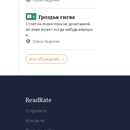
Елена Авдеева
Гроздья гнева
6
Стоит на полке пока не дочитанной,
не знаю может когда-нибудь вернусь
и...
Елена Авдеева
Все обсуждения
ReadRate
О проекте
Контакты