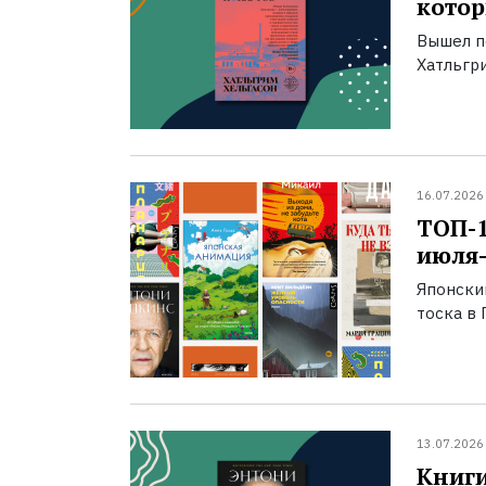
котор
Вышел п
Хатльгри
16.07.2026
ТОП-
июля-
Японски
тоска в 
13.07.2026
Книги