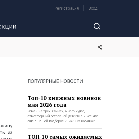
Регистрация
Вход
екции
ПОПУЛЯРНЫЕ НОВОСТИ
Топ-10 книжных новинок
мая 2026 года
Роман на трёх языках, много чудес,
атмосферный островной детектив и кое-что
ещё в нашей подборке книжных новинок.
озяину
ть из
ТОП-10 самых ожидаемых