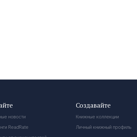
айте
Создавайте
ные новости
Книжные коллекции
нги ReadRate
Личный книжный профиль