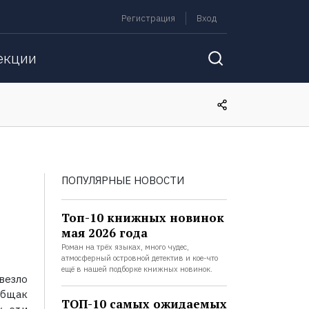
Регистрация
Вход
екции
ПОПУЛЯРНЫЕ НОВОСТИ
Топ-10 книжных новинок
мая 2026 года
Роман на трёх языках, много чудес,
атмосферный островной детектив и кое-что
ещё в нашей подборке книжных новинок.
везло
общак
ТОП-10 самых ожидаемых