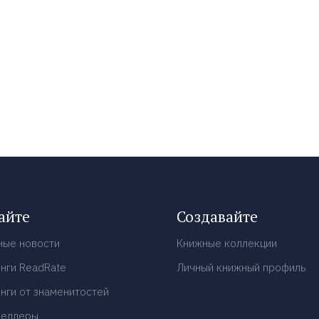
айте
Создавайте
ные новости
Книжные коллекции
нги ReadRate
Личный книжный профиль
нги от знаменитостей
селлеры