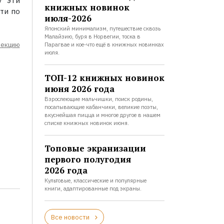
у эти
книжных новинок
ти по
июля-2026
Японский минимализм, путешествие сквозь
Малайзию, буря в Норвегии, тоска в
лекцию
Парагвае и кое-что ещё в книжных новинках
июля.
ТОП-12 книжных новинок
июня 2026 года
Взрослеющие мальчишки, поиск родины,
посапывающие кабанчики, великие поэты,
вкуснейшая пицца и многое другое в нашем
списке книжных новинок июня.
Топовые экранизации
первого полугодия
2026 года
Культовые, классические и популярные
книги, адаптированные под экраны.
Все новости