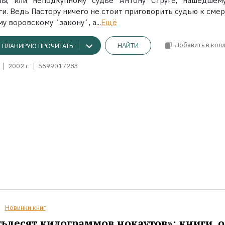
вы, или неподкупному судье Антону Струге, нашедшем
и. Ведь Пастору ничего не стоит приговорить судью к смер
у воровскому `закону`, а...
Ещё
Добавить в кол
НАЙТИ
ПЛАНИРУЮ ПРОЧИТАТЬ
2002 г.
5699017283
Новинки книг
ьдесят килограммов нокаутов»: книги, о