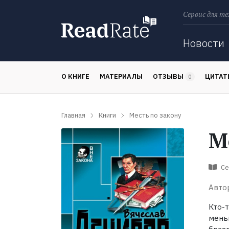
Сервис для те
Поиск
Новости
О КНИГЕ
МАТЕРИАЛЫ
ОТЗЫВЫ
ЦИТА
0
Главная
Книги
Месть по закону
М
Се
Авто
Кто-
мень