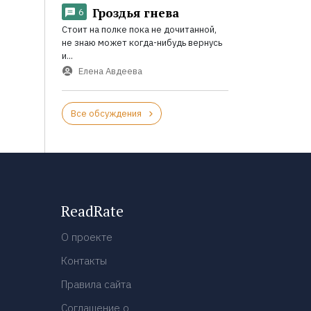
Гроздья гнева
6
Стоит на полке пока не дочитанной,
не знаю может когда-нибудь вернусь
и...
Елена Авдеева
Все обсуждения
ReadRate
О проекте
Контакты
Правила сайта
Соглашение о