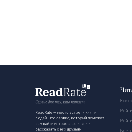
Чит
Книж
Сервис для тех, кто читает.
Рейти
ReadRate — место встречи книг и
людей. Это сервис, который поможет
Рейти
вам найти интересные книги и
рассказать о них друзьям.
Бест