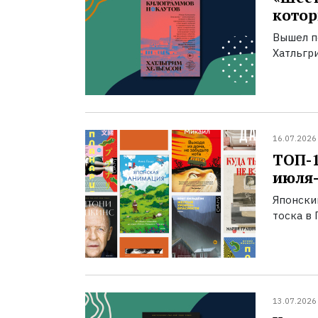
котор
Вышел п
Хатльгри
16.07.2026
ТОП-
июля-
Японски
тоска в 
13.07.2026