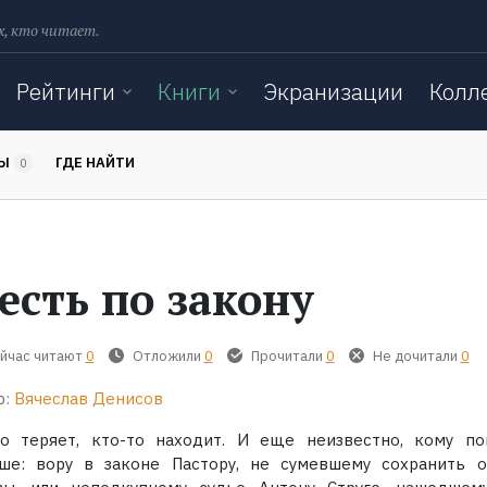
х, кто читает.
Рейтинги
Книги
Экранизации
Колл
ТЫ
ГДЕ НАЙТИ
0
есть по закону
йчас читают
0
Отложили
0
Прочитали
0
Не дочитали
0
р:
Вячеслав Денисов
то теряет, кто-то находит. И еще неизвестно, кому по
ше: вору в законе Пастору, не сумевшему сохранить 