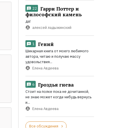
Гарри Поттер и
22
философский камень
да!
алексей ладыжинский
Гений
1
Шикарная книга от моего любимого
автора, читаю и получаю массу
удовольствия...
Елена Авдеева
Гроздья гнева
6
Стоит на полке пока не дочитанной,
не знаю может когда-нибудь вернусь
и...
Елена Авдеева
Все обсуждения