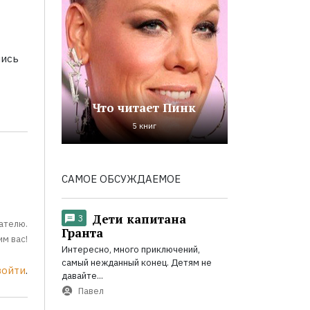
лись
Что читает Пинк
5 книг
САМОЕ ОБСУЖДАЕМОЕ
Дети капитана
3
ателю.
Гранта
м вас!
Интересно, много приключений,
самый нежданный конец. Детям не
войти
.
давайте...
Павел