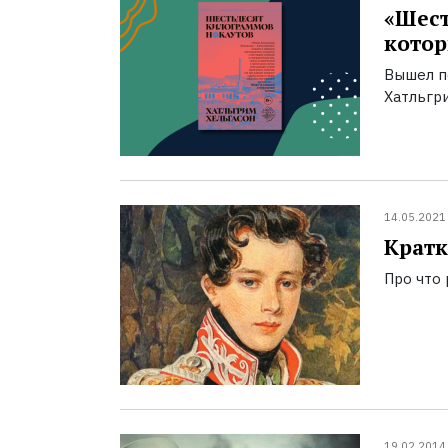
«Шест
котор
Вышел п
Хатльгри
14.05.2021
Кратк
Про что
19.02.2014