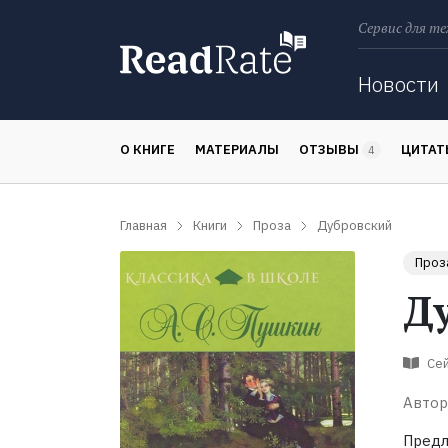
Сервис для те
Поиск
Новости
О КНИГЕ
МАТЕРИАЛЫ
ОТЗЫВЫ
ЦИТА
4
Главная
Книги
Проза
Дубровский
Проз
Д
Сей
Автор
Пред