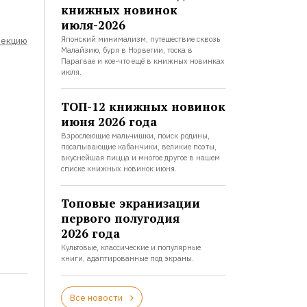
книжных новинок
июля-2026
Японский минимализм, путешествие сквозь
лекцию
Малайзию, буря в Норвегии, тоска в
Парагвае и кое-что ещё в книжных новинках
июля.
ТОП-12 книжных новинок
июня 2026 года
Взрослеющие мальчишки, поиск родины,
посапывающие кабанчики, великие поэты,
вкуснейшая пицца и многое другое в нашем
списке книжных новинок июня.
Топовые экранизации
первого полугодия
2026 года
Культовые, классические и популярные
книги, адаптированные под экраны.
Все новости