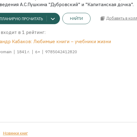
ведения А.С.Пушкина "Дубровский" и "Капитанская дочка".
Добавить в кол
НАЙТИ
ПЛАНИРУЮ ПРОЧИТАТЬ
 входит в 1 рейтинг:
андр Кабаков: Любимые книги – учебники жизни
Domain
1841 г.
6+
9785042412820
Новинки книг