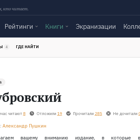
х, кто читает.
Рейтинги
Книги
Экранизации
Колл
ТЫ
ГДЕ НАЙТИ
4
а
убровский
час читают
8
Отложили
19
Прочитали
285
Не дочитали
:
Александр Пушкин
лагаем вашему вниманию издание, в которые в