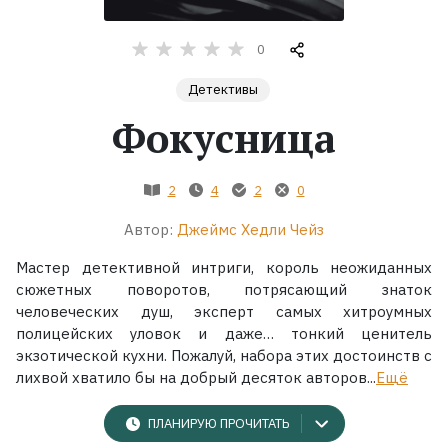
Жанры
0
Детективы
Серии
Фокусница
Экранизации
2
4
2
0
Коллекции
Автор:
Джеймс Хедли Чейз
Мастер детективной интриги, король неожиданных
сюжетных поворотов, потрясающий знаток
человеческих душ, эксперт самых хитроумных
полицейских уловок и даже… тонкий ценитель
экзотической кухни. Пожалуй, набора этих достоинств с
лихвой хватило бы на добрый десяток авторов...
Ещё
ПЛАНИРУЮ ПРОЧИТАТЬ