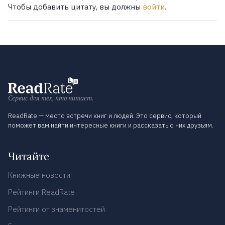
Чтобы добавить цитату, вы должны
войти
.
Сервис для тех, кто читает.
ReadRate — место встречи книг и людей. Это сервис, который
поможет вам найти интересные книги и рассказать о них друзьям.
Читайте
Книжные новости
Рейтинги ReadRate
Рейтинги от знаменитостей