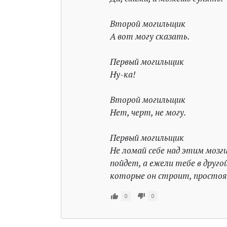
Второй могильщик
А вот могу сказать.
Первый могильщик
Ну-ка!
Второй могильщик
Нет, черт, не могу.
Первый могильщик
Не ломай себе над этим мозг
пойдет, а ежели тебе в друго
которые он строит, простоят
0
0