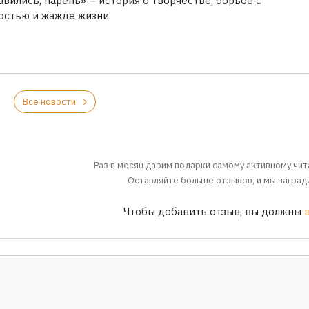
вились, парень» – история о творчестве, борьбе с
остью и жажде жизни.
Все новости
Раз в месяц дарим подарки самому активному чит
Оставляйте больше отзывов, и мы награди
Чтобы добавить отзыв, вы должны