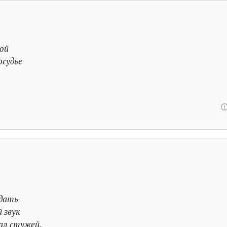
ой
судье
едать
 звук
дал стужей,