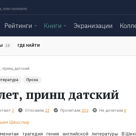
х, кто читает.
Рейтинги
Книги
Экранизации
Колл
ТЫ
ГДЕ НАЙТИ
18
, принц датский
итература
Проза
лет, принц датский
читают
3
Отложили
23
Прочитали
202
Не дочитали
0
ьям Шекспир
менитая трагедия гения английской литературы В.Шек