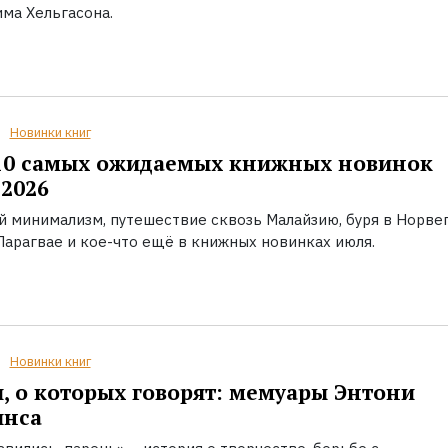
ма Хельгасона.
Новинки книг
10 самых ожидаемых книжных новинок
2026
й минимализм, путешествие сквозь Малайзию, буря в Норвег
Парагвае и кое-что ещё в книжных новинках июля.
Новинки книг
, о которых говорят: мемуары Энтони
инса