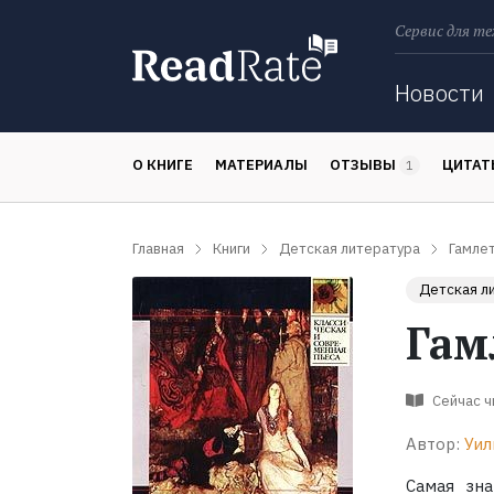
Сервис для те
Поиск
Новости
О КНИГЕ
МАТЕРИАЛЫ
ОТЗЫВЫ
ЦИТА
1
Главная
Книги
Детская литература
Гамлет
Детская л
Гам
Сейчас 
Автор:
Уил
Самая зна