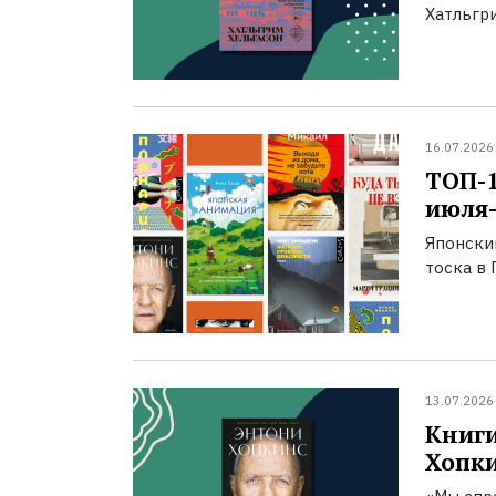
Хатльгри
16.07.2026
ТОП-
июля-
Японски
тоска в 
13.07.2026
Книги
Хопк