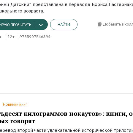
принц Датский" представлена в переводе Бориса Пастернака
школьного возраста.
Добавить в кол
НАЙТИ
ИРУЮ ПРОЧИТАТЬ
г.
12+
9785907546394
Новинки книг
ьдесят килограммов нокаутов»: книги, о
ых говорят
еревод второй части увлекательной исторической трилоги