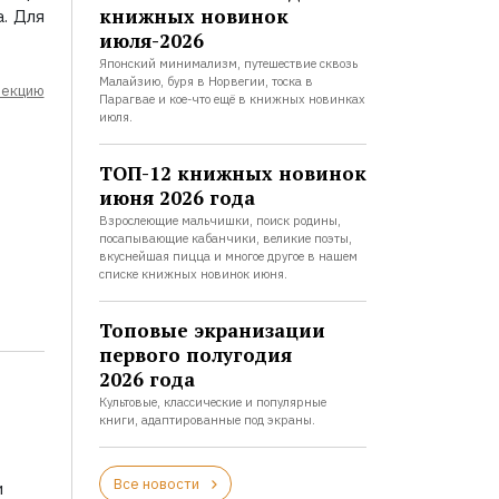
книжных новинок
. Для
июля-2026
Японский минимализм, путешествие сквозь
Малайзию, буря в Норвегии, тоска в
лекцию
Парагвае и кое-что ещё в книжных новинках
июля.
ТОП-12 книжных новинок
июня 2026 года
Взрослеющие мальчишки, поиск родины,
посапывающие кабанчики, великие поэты,
вкуснейшая пицца и многое другое в нашем
списке книжных новинок июня.
Топовые экранизации
первого полугодия
2026 года
Культовые, классические и популярные
книги, адаптированные под экраны.
Все новости
и