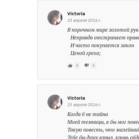
Victoria
23 апреля 2016 г.
В порочном мире золотой рук
Неправда отстраняет право
И часто покупается закон
Ценой греха;
0
0
Victoria
23 апреля 2016 г.
Когда б не тайна
Моей темницы, я бы мог пов
Такую повесть, что малейший
Тебе бы душу взрыл, кровь об