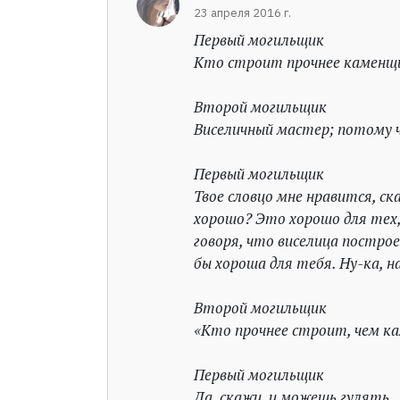
23 апреля 2016 г.
Первый могильщик
Кто строит прочнее каменщи
Второй могильщик
Виселичный мастер; потому 
Первый могильщик
Твое словцо мне нравится, ск
хорошо? Это хорошо для тех,
говоря, что виселица построе
бы хороша для тебя. Ну-ка, н
Второй могильщик
«Кто прочнее строит, чем к
Первый могильщик
Да, скажи, и можешь гулять.