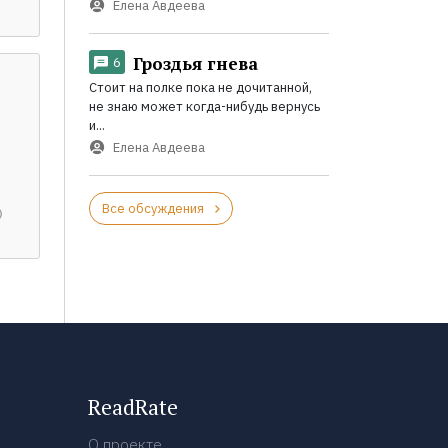
Елена Авдеева
Гроздья гнева
6
Стоит на полке пока не дочитанной,
не знаю может когда-нибудь вернусь
и...
Елена Авдеева
Все обсуждения
ReadRate
О проекте