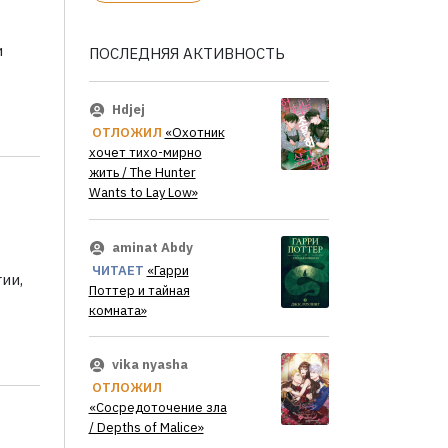
и
ПОСЛЕДНЯЯ АКТИВНОСТЬ
Hdjej
ОТЛОЖИЛ
«Охотник
хочет тихо-мирно
жить / The Hunter
Wants to Lay Low»
aminat Abdy
ЧИТАЕТ
«Гарри
ии,
Поттер и тайная
комната»
vika nyasha
ОТЛОЖИЛ
«Сосредоточение зла
/ Depths of Malice»