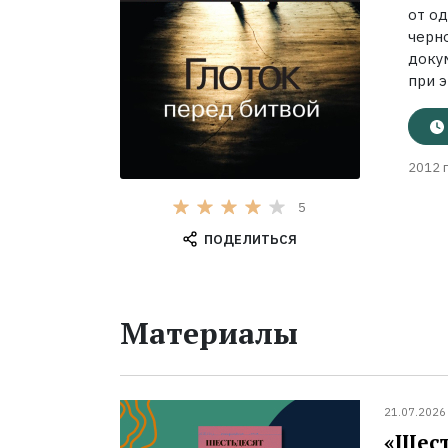
от о
черн
доку
при э
2012 г
5
ПОДЕЛИТЬСЯ
Материалы
21.07.2026
«Шест