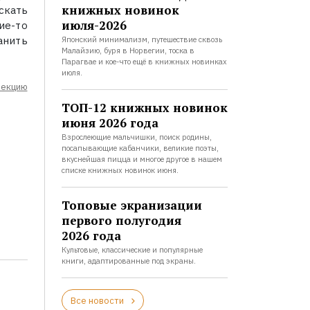
книжных новинок
скать
июля-2026
ие-то
анить
Японский минимализм, путешествие сквозь
Малайзию, буря в Норвегии, тоска в
Парагвае и кое-что ещё в книжных новинках
июля.
лекцию
ТОП-12 книжных новинок
июня 2026 года
Взрослеющие мальчишки, поиск родины,
посапывающие кабанчики, великие поэты,
вкуснейшая пицца и многое другое в нашем
списке книжных новинок июня.
Топовые экранизации
первого полугодия
2026 года
Культовые, классические и популярные
книги, адаптированные под экраны.
Все новости