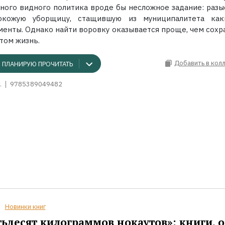
дного видного политика вроде бы несложное задание: разы
окожую уборщицу, стащившую из муниципалитета как
менты. Однако найти воровку оказывается проще, чем сохр
том жизнь.
Добавить в кол
ПЛАНИРУЮ ПРОЧИТАТЬ
.
9785389049482
Новинки книг
ьдесят килограммов нокаутов»: книги, о