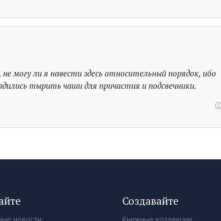
не могу ли я навести здесь относительный порядок, ибо
адились тырить чаши для причастия и подсвечники.
айте
Создавайте
ные новости
Книжные коллекции