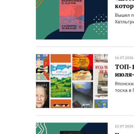
котор
Вышел п
Хатльгри
16.07.2026
ТОП-
июля-
Японски
тоска в 
13.07.2026