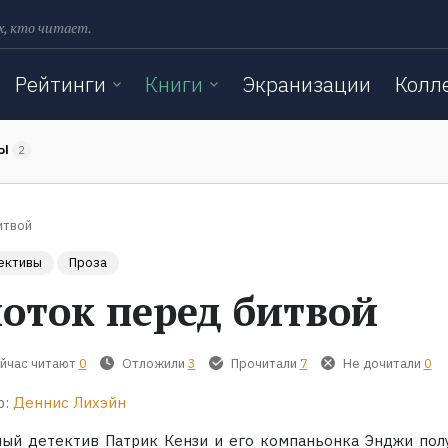
х, кто читает.
Рейтинги
Книги
Экранизации
Колл
ТЫ
2
итвой
ективы
Проза
лоток перед битвой
йчас читают
0
Отложили
3
Прочитали
7
Не дочитали
0
р:
Деннис Лихэйн
ный детектив Патрик Кензи и его компаньонка Энджи пол