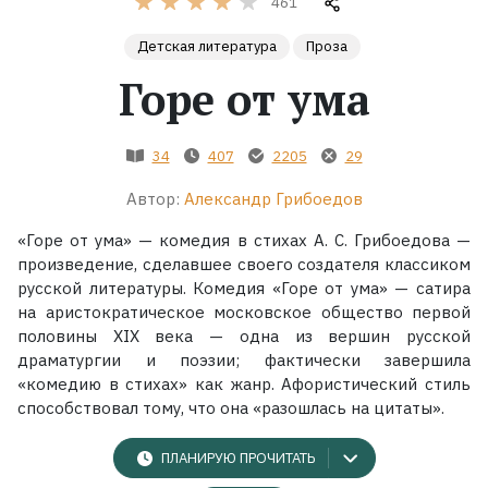
461
Детская литература
Проза
Жанры
Горе от ума
Серии
34
407
2205
29
Экранизации
Автор:
Александр Грибоедов
Коллекции
«Горе от ума» — комедия в стихах А. С. Грибоедова —
произведение, сделавшее своего создателя классиком
русской литературы. Комедия «Горе от ума» — сатира
на аристократическое московское общество первой
половины XIX века — одна из вершин русской
драматургии и поэзии; фактически завершила
«комедию в стихах» как жанр. Афористический стиль
способствовал тому, что она «разошлась на цитаты».
ПЛАНИРУЮ ПРОЧИТАТЬ