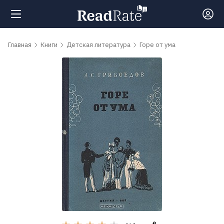
Поиск
Главная
Книги
Детская литература
Горе от ума
Новости
Рейтинги
Книги
Самые
обсуждаемые
книги
Авторы