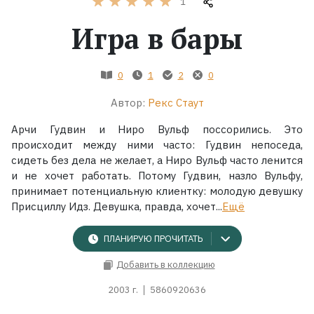
1
Игра в бары
Жанры
Серии
0
1
2
0
Автор:
Рекс Стаут
Экранизации
Арчи Гудвин и Ниро Вульф поссорились. Это
происходит между ними часто: Гудвин непоседа,
Коллекции
сидеть без дела не желает, а Ниро Вульф часто ленится
и не хочет работать. Потому Гудвин, назло Вульфу,
принимает потенциальную клиентку: молодую девушку
Присциллу Идз. Девушка, правда, хочет...
Ещё
ПЛАНИРУЮ ПРОЧИТАТЬ
Добавить в коллекцию
2003 г.
5860920636