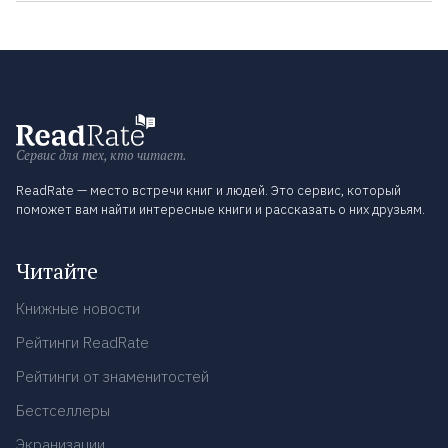
Сервис для тех, кто читает.
ReadRate — место встречи книг и людей. Это сервис, который
поможет вам найти интересные книги и рассказать о них друзьям.
Читайте
Книжные новости
Рейтинги ReadRate
Рейтинги от знаменитостей
Бестселлеры
Экранизации