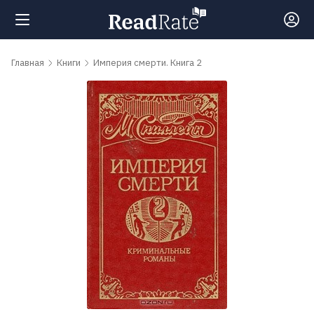
Поиск
Главная
Книги
Империя смерти. Книга 2
Новости
Рейтинги
Книги
Самые
обсуждаемые
книги
Авторы