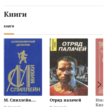
Жанры
Книги
Серии
КНИГИ
Экранизации
Коллекции
М. Спиллейн....
Отряд палачей
Импе
Книг