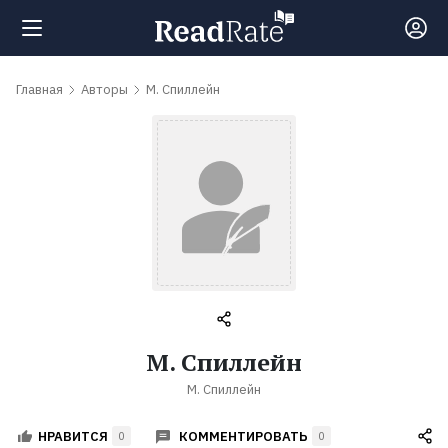
Поиск
Главная
Авторы
М. Спиллейн
Новости
Рейтинги
Книги
Самые
М. Спиллейн
обсуждаемые
М. Спиллейн
книги
КОММЕНТИРОВАТЬ
НРАВИТСЯ
0
0
Авторы