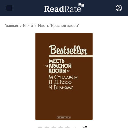
Поиск
Главная
Книги
Месть "Красной вдовы"
Новости
Рейтинги
Книги
Самые
обсуждаемые
книги
Авторы