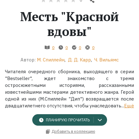
0
Месть "Красной
Жанры
вдовы"
Серии
Экранизации
0
0
0
0
Автор:
М. Спиллейн
,
Д. Д. Карр
,
Ч. Вильямс
Коллекции
Читателя очередного сборника, выходящего в серии
"Bestseller", ждет знакомство с тремя
остросюжетными историями, рассказанными
известнейшими мастерами детективного жанра. Герой
одной из них (М.Спиллейн "Дип") возвращается после
двадцатилетнего отсутствия, чтобы унаследовать...
Ещё
ПЛАНИРУЮ ПРОЧИТАТЬ
Добавить в коллекцию