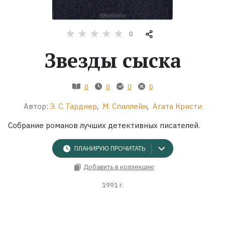
Жанры
0
Серии
Звезды сыска
Экранизации
0
0
0
0
Коллекции
Автор:
Э. С. Гарднер
,
М. Спиллейн
,
Агата Кристи
Собрание романов лучших детективных писателей.
ПЛАНИРУЮ ПРОЧИТАТЬ
Добавить в коллекцию
1991 г.