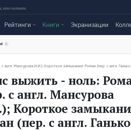
х, кто читает.
Рейтинги
Книги
Экранизации
Колл
ТЫ
0
с англ. Мансурова И.И.); Короткое замыкание: Роман (пер. с англ. Ганько А.
с выжить - ноль: Ром
р. с англ. Мансурова
.); Короткое замыкани
ан (пер. с англ. Ганько