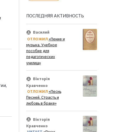
ПОСЛЕДНЯЯ АКТИВНОСТЬ
и
Василий
ОТЛОЖИЛ
«Пение и
музыка. Учебное
пособие для
педагогических
училищ»
Вікторія
ии,
Кравченко
ОТЛОЖИЛ
«Песнь
Песней. Страсть и
любовь в браке»
Вікторія
Кравченко
ЧИТАЕТ
«Песнь