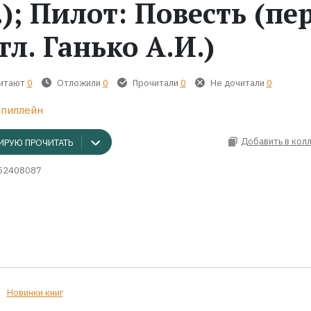
.); Пилот: Повесть (пер
гл. Ганько А.И.)
читают
0
Отложили
0
Прочитали
0
Не дочитали
0
Спиллейн
Добавить в кол
ИРУЮ ПРОЧИТАТЬ
52408087
Новинки книг