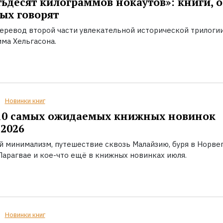
ьдесят килограммов нокаутов»: книги, о
ых говорят
еревод второй части увлекательной исторической трилоги
ма Хельгасона.
Новинки книг
10 самых ожидаемых книжных новинок
2026
й минимализм, путешествие сквозь Малайзию, буря в Норвег
Парагвае и кое-что ещё в книжных новинках июля.
Новинки книг