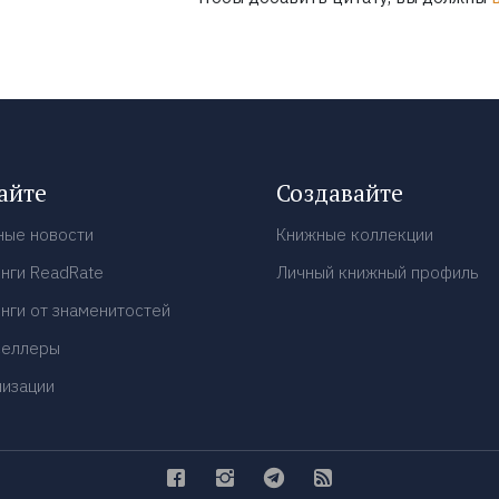
айте
Создавайте
ные новости
Книжные коллекции
нги ReadRate
Личный книжный профиль
нги от знаменитостей
селлеры
низации