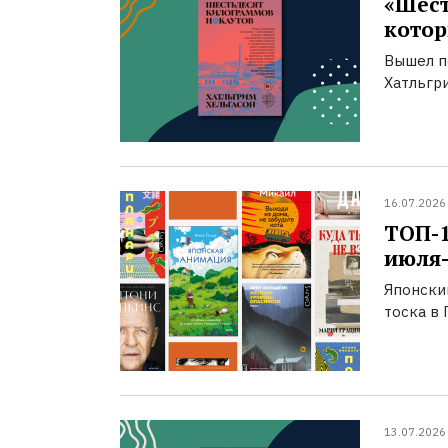
«Шест
котор
Вышел п
Хатльгри
16.07.2026
ТОП-
июля-
Японски
тоска в 
13.07.2026