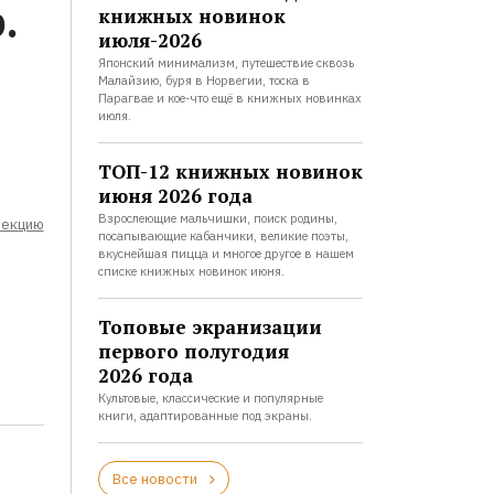
.
книжных новинок
июля-2026
Японский минимализм, путешествие сквозь
Малайзию, буря в Норвегии, тоска в
Парагвае и кое-что ещё в книжных новинках
июля.
ТОП-12 книжных новинок
июня 2026 года
Взрослеющие мальчишки, поиск родины,
лекцию
посапывающие кабанчики, великие поэты,
вкуснейшая пицца и многое другое в нашем
списке книжных новинок июня.
Топовые экранизации
первого полугодия
2026 года
Культовые, классические и популярные
книги, адаптированные под экраны.
Все новости