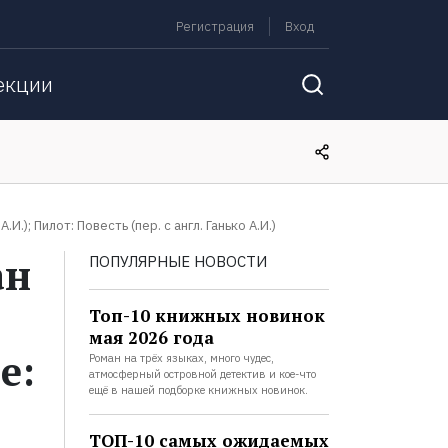
Регистрация
Вход
екции
И.); Пилот: Повесть (пер. с англ. Ганько А.И.)
ан
ПОПУЛЯРНЫЕ НОВОСТИ
Топ-10 книжных новинок
мая 2026 года
е:
Роман на трёх языках, много чудес,
атмосферный островной детектив и кое-что
ещё в нашей подборке книжных новинок.
ТОП-10 самых ожидаемых