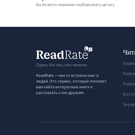
Вы можете первыми опубликовать цитату
Чит
Книж
Сервис для тех, кто читает.
Рейти
ReadRate — место встречи книг и
людей. Это сервис, который поможет
Рейти
вам найти интересные книги и
рассказать о них друзьям.
Бест
Экра