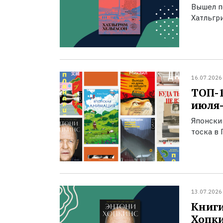
Вышел п
Хатльгри
16.07.2026
ТОП-
июля-
Японски
тоска в 
13.07.2026
Книги
Хопк