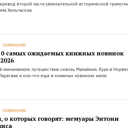
еревод второй части увлекательной исторической трилоги
ма Хельгасона.
Новинки книг
10 самых ожидаемых книжных новинок
2026
й минимализм, путешествие сквозь Малайзию, буря в Норвег
Парагвае и кое-что ещё в книжных новинках июля.
Новинки книг
, о которых говорят: мемуары Энтони
инса