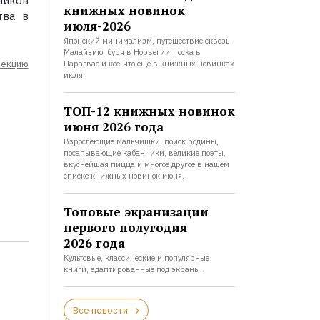
ников
книжных новинок
тва в
июля-2026
Японский минимализм, путешествие сквозь
Малайзию, буря в Норвегии, тоска в
лекцию
Парагвае и кое-что ещё в книжных новинках
июля.
ТОП-12 книжных новинок
июня 2026 года
Взрослеющие мальчишки, поиск родины,
посапывающие кабанчики, великие поэты,
вкуснейшая пицца и многое другое в нашем
списке книжных новинок июня.
Топовые экранизации
первого полугодия
2026 года
Культовые, классические и популярные
книги, адаптированные под экраны.
Все новости