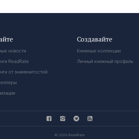
айте
Создавайте
ные новости
Книжные коллекции
нги ReadRate
Личный книжный профиль
нги от знаменитостей
селлеры
низации
© 2026 ReadRate