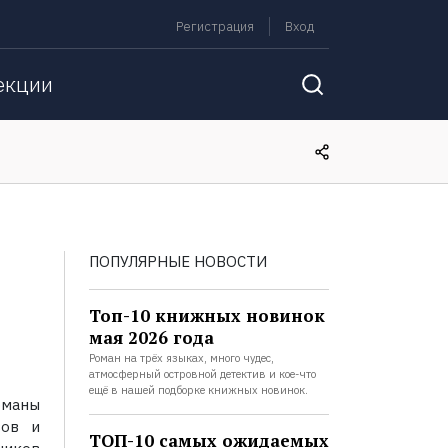
Регистрация
Вход
екции
ПОПУЛЯРНЫЕ НОВОСТИ
Топ-10 книжных новинок
мая 2026 года
Роман на трёх языках, много чудес,
атмосферный островной детектив и кое-что
ещё в нашей подборке книжных новинок.
оманы
вов и
ТОП-10 самых ожидаемых