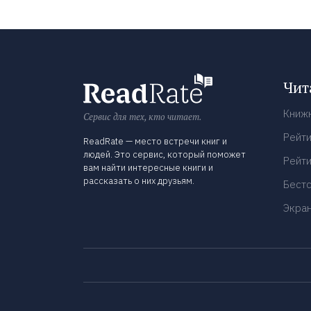
Чит
Книж
Сервис для тех, кто читает.
Рейти
ReadRate — место встречи книг и
людей. Это сервис, который поможет
Рейти
вам найти интересные книги и
рассказать о них друзьям.
Бест
Экра