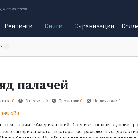
х, кто читает.
Рейтинги
Книги
Экранизации
Колл
ТЫ
0
яд палачей
читают
0
Отложили
0
Прочитали
0
Не дочитали
0
Спиллейн
й том серии «Американский боевик» вошли лучшие р
льного американского мастера остросюжетных детекти