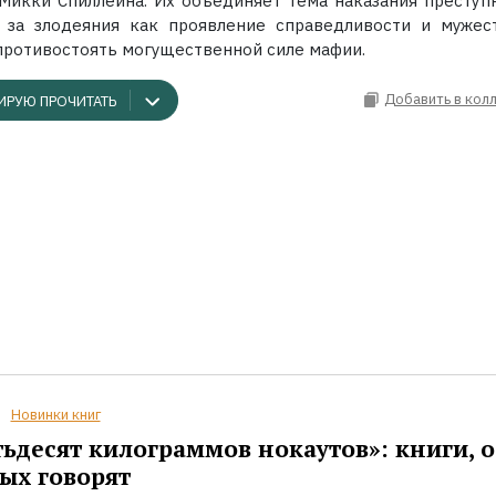
Микки Спиллейна. Их объединяет тема наказания преступ
за злодеяния как проявление справедливости и мужес
противостоять могущественной силе мафии.
Добавить в кол
ИРУЮ ПРОЧИТАТЬ
Новинки книг
ьдесят килограммов нокаутов»: книги, о
ых говорят