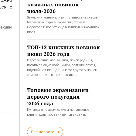
можно
книжных новинок
ься с
июля-2026
Японский минимализм, путешествие сквозь
Малайзию, буря в Норвегии, тоска в
лекцию
Парагвае и кое-что ещё в книжных новинках
июля.
ТОП-12 книжных новинок
июня 2026 года
Взрослеющие мальчишки, поиск родины,
посапывающие кабанчики, великие поэты,
вкуснейшая пицца и многое другое в нашем
списке книжных новинок июня.
Топовые экранизации
первого полугодия
2026 года
Культовые, классические и популярные
книги, адаптированные под экраны.
Все новости