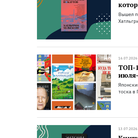
котор
Вышел п
Хатльгри
16.07.2026
ТОП-
июля-
Японски
тоска в 
13.07.2026