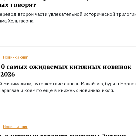
ых говорят
еревод второй части увлекательной исторической трилоги
ма Хельгасона.
Новинки книг
10 самых ожидаемых книжных новинок
2026
й минимализм, путешествие сквозь Малайзию, буря в Норвег
Парагвае и кое-что ещё в книжных новинках июля.
Новинки книг