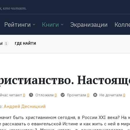
х, кто читает.
Рейтинги
Книги
Экранизации
Колл
ТЫ
ГДЕ НАЙТИ
1
ристианство. Настоящ
йчас читают
0
Отложили
0
Прочитали
0
Не дочитали
0
р:
Андрей Десницкий
значит быть христианином сегодня, в России XXI века? На 
 рассказать о евангельской Истине и как жить с ней в мир