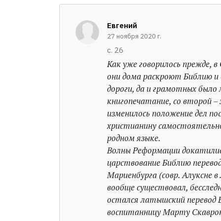
Евгений
27 ноября 2020 г.
с. 26
Как уже говорилось прежде, в
они дома раскроют Библию и 
дороги, да и грамотных было 
книгопечатание, со второй – 
изменилось положение дел п
христианину самостоятельно 
родном языке.
Волны Реформации докатились 
царствование Библию переводи
Мариенбурга (совр. Алуксне в
вообще существовал, бесследн
остался латышский перевод Би
воспитанницу Марту Скавронс