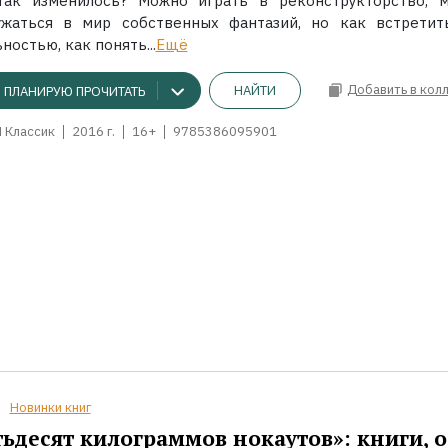
так изменилось? Можно играть в реконструкторство, 
ужаться в мир собственных фантазий, но как встретит
ностью, как понять...
Ещё
Добавить в кол
НАЙТИ
ПЛАНИРУЮ ПРОЧИТАТЬ
 Классик
2016 г.
16+
9785386095901
Новинки книг
ьдесят килограммов нокаутов»: книги, о