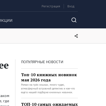
Регистрация
Вход
екции
ее
ПОПУЛЯРНЫЕ НОВОСТИ
Топ-10 книжных новинок
мая 2026 года
Роман на трёх языках, много чудес,
атмосферный островной детектив и кое-что
ещё в нашей подборке книжных новинок.
каком
е, где
ТОП-10 самых ожидаемых