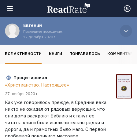
Евгений
Поиск
Последнее посещение:
12 декабря 2020 г.
Новости
ВСЕ АКТИВНОСТИ
КНИГИ
ПОНРАВИЛОСЬ
КОММЕНТАРИ
Рейтинги
Процитировал
«Христианство. Настоящее»
Книги
27 ноября 2020 г.
Как уже говорилось прежде, в Средние века
Экранизации
никто не ожидал от рядовых верующих, что
они дома раскроют Библию и станут ее
читать: книги были исключительно редки и
Коллекции
дороги, да и грамотных было мало. С первой
проблемой покончило массовое