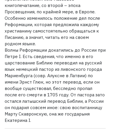
книгопечатание, со второй – эпоха
Просвещения, по крайней мере, в Европе.
Особенно изменилось положение дел после
Реформации, которая предложила каждому
христианину самостоятельно обращаться к
Писанию, а значит, читать его на своем
родном языке.
Волны Реформации докатились до России при
Петре I. Есть сведения, что именно в его
царствование Библию переводил на русский
язык немецкий пастор из ливонского города
Мариенбурга (совр. Алуксне в Латвии) по
имени Эрнст Глюк, но этот перевод, если он
вообще существовал, бесследно пропал
после его смерти в 1705 году. От пастора зато
остался латышский перевод Библии, а России
он подарил совсем иное: свою воспитанницу
Марту Скавронскую, она же государыня
Екатерина I.