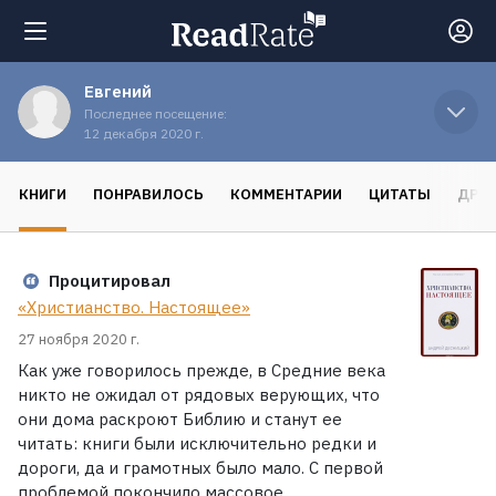
Евгений
Поиск
Последнее посещение:
12 декабря 2020 г.
Новости
КНИГИ
ПОНРАВИЛОСЬ
КОММЕНТАРИИ
ЦИТАТЫ
ДРУ
Рейтинги
Процитировал
«Христианство. Настоящее»
Книги
27 ноября 2020 г.
Как уже говорилось прежде, в Средние века
Экранизации
никто не ожидал от рядовых верующих, что
они дома раскроют Библию и станут ее
читать: книги были исключительно редки и
Коллекции
дороги, да и грамотных было мало. С первой
проблемой покончило массовое