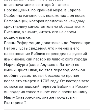
книгопечатание, со второй – эпоха
Просвещения, по крайней мере, в Европе.
Особенно изменилось положение дел после
Реформации, которая предложила каждому
христианину самостоятельно обращаться к
Писанию, а значит, читать его на своем
родном языке.
Волны Реформации докатились до России при
Петре I. Есть сведения, что именно в его
царствование Библию переводил на русский
язык немецкий пастор из ливонского города
Мариенбурга (совр. Алуксне в Латвии) по
имени Эрнст Глюк, но этот перевод, если он
вообще существовал, бесследно пропал
после его смерти в 1705 году. От пастора зато
остался латышский перевод Библии, а России
он подарил совсем иное: свою воспитанницу
Марту Скавронскую, она же государыня
Екатерина I.