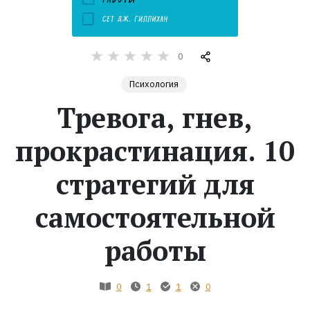
Жанры
0
Серии
Психология
Экранизации
Тревога, гнев,
прокрастинация. 10
Коллекции
стратегий для
самостоятельной
работы
0
1
1
0