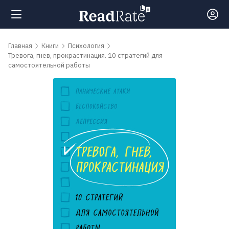
Поиск
Главная
Книги
Психология
Тревога, гнев, прокрастинация. 10 стратегий для
самостоятельной работы
Новости
Рейтинги
Книги
Самые
обсуждаемые
книги
Авторы