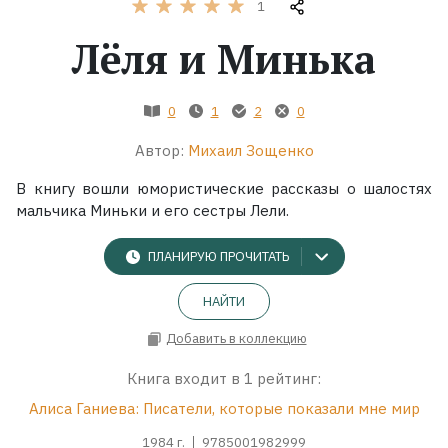
1
Лёля и Минька
Жанры
Серии
0
1
2
0
Экранизации
Автор:
Михаил Зощенко
В книгу вошли юмористические рассказы о шалостях
мальчика Миньки и его сестры Лели.
Коллекции
ПЛАНИРУЮ ПРОЧИТАТЬ
НАЙТИ
Добавить в коллекцию
Книга входит в 1 рейтинг:
Алиса Ганиева: Писатели, которые показали мне мир
1984 г.
9785001982999