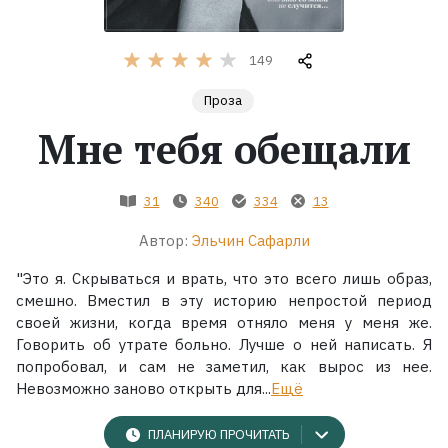
Жанры
149
Серии
Проза
Мне тебя обещали
Экранизации
31
340
334
13
Коллекции
Автор:
Эльчин Сафарли
"Это я. Скрываться и врать, что это всего лишь образ,
смешно. Вместил в эту историю непростой период
своей жизни, когда время отняло меня у меня же.
Говорить об утрате больно. Лучше о ней написать. Я
попробовал, и сам не заметил, как вырос из нее.
Невозможно заново открыть для...
Ещё
ПЛАНИРУЮ ПРОЧИТАТЬ