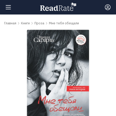
Поиск
Главная
Книги
Проза
Мне тебя обещали
Новости
Рейтинги
Книги
Самые
обсуждаемые
книги
Авторы