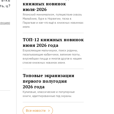
 в?къ
книжных новинок
ть, ц?
июля-2026
Японский минимализм, путешествие сквозь
Малайзию, буря в Норвегии, тоска в
лекцию
Парагвае и кое-что ещё в книжных новинках
июля.
ТОП-12 книжных новинок
июня 2026 года
Взрослеющие мальчишки, поиск родины,
посапывающие кабанчики, великие поэты,
вкуснейшая пицца и многое другое в нашем
списке книжных новинок июня.
Топовые экранизации
первого полугодия
2026 года
Культовые, классические и популярные
книги, адаптированные под экраны.
Все новости