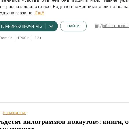
твенныхъ чувствъ отъ нея онъ видитъ мало. Нынче ужъ
 – расшаталось это все. Родные племянники, если не позва
одъ на глаза не...
Ещё
Добавить в кол
НАЙТИ
ПЛАНИРУЮ ПРОЧИТАТЬ
 Domain
1900 г.
12+
Новинки книг
ьдесят килограммов нокаутов»: книги, о
ых говорят