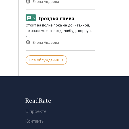
Елена Авдеева
Гроздья гнева
6
Стоит на полке пока не дочитанной,
не знаю может когда-нибудь вернусь
и...
Елена Авдеева
Все обсуждения
ReadRate
О проекте
Контакты