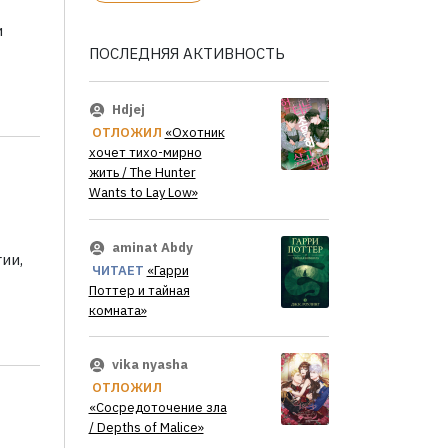
и
ПОСЛЕДНЯЯ АКТИВНОСТЬ
Hdjej
ОТЛОЖИЛ
«Охотник
хочет тихо-мирно
жить / The Hunter
Wants to Lay Low»
aminat Abdy
ии,
ЧИТАЕТ
«Гарри
Поттер и тайная
комната»
vika nyasha
ОТЛОЖИЛ
«Сосредоточение зла
/ Depths of Malice»