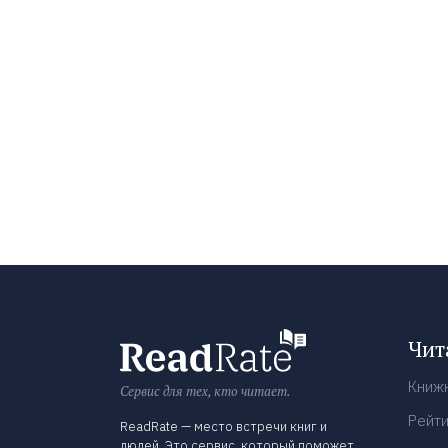
Чит
Книж
Сервис для тех, кто читает.
Рейти
ReadRate — место встречи книг и
людей. Это сервис, который поможет