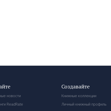
айте
Создавайте
ные новости
Книжные коллекции
нги ReadRate
Личный книжный профиль