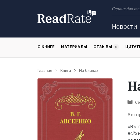
Сервис для те
Поиск
Новости
О КНИГЕ
МАТЕРИАЛЫ
ОТЗЫВЫ
ЦИТА
0
Главная
Книги
На блинах
Н
Се
Авто
«Въ 
вс?х