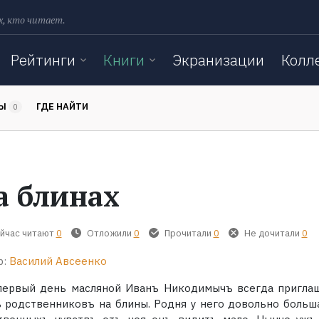
х, кто читает.
Рейтинги
Книги
Экранизации
Колл
ТЫ
ГДЕ НАЙТИ
0
а блинах
йчас читают
0
Отложили
0
Прочитали
0
Не дочитали
0
р:
Василий Авсеенко
первый день масляной Иванъ Никодимычъ всегда пригла
ъ родственниковъ на блины. Родня у него довольно больша