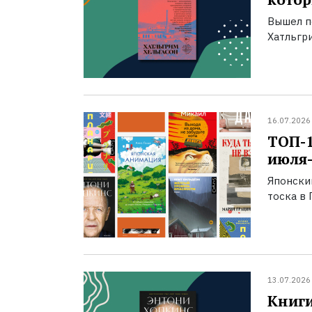
Вышел п
Хатльгри
16.07.2026
ТОП-
июля-
Японски
тоска в 
13.07.2026
Книги