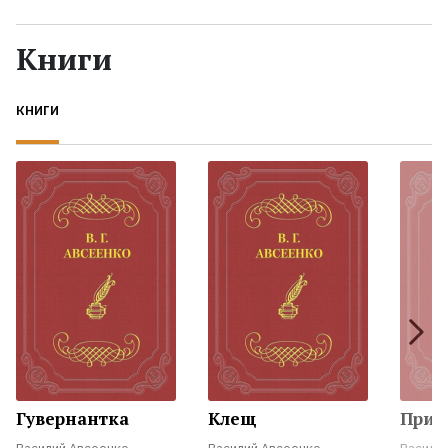
Жанры
Книги
Серии
КНИГИ
Экранизации
Коллекции
Гувернантка
Клещ
При 