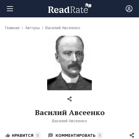
Поиск
Главная
Авторы
Василий Авсеенко
Новости
Рейтинги
Книги
Самые
Василий Авсеенко
обсуждаемые
Василий Авсеенко
книги
КОММЕНТИРОВАТЬ
НРАВИТСЯ
0
0
Авторы