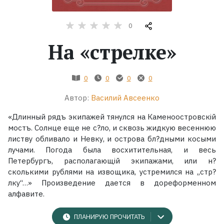
Жанры
0
На «стрелке»
Серии
Экранизации
0
0
0
0
Автор:
Василий Авсеенко
Коллекции
«Длинный рядъ экипажей тянулся на Каменоостровскій
мостъ. Солнце еще не с?ло, и сквозь жидкую весеннюю
листву обливало и Невку, и острова бл?дными косыми
лучами. Погода была восхитительная, и весь
Петербургъ, располагающій экипажами, или н?
сколькими рублями на извощика, устремился на „стр?
лку“…» Произведение дается в дореформенном
алфавите.
ПЛАНИРУЮ ПРОЧИТАТЬ