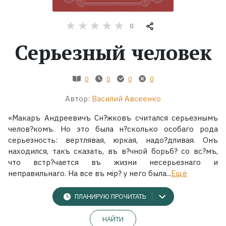
Жанры
0
Серьезный человек
Серии
Экранизации
0
0
0
0
Автор:
Василий Авсеенко
Коллекции
«Макаръ Андреевичъ Сн?жковъ считался серьезнымъ
челов?комъ. Но это была н?сколько особаго рода
серьезность: вертлявая, юркая, надо?дливая. Онъ
находился, такъ сказать, въ в?чной борьб? со вс?мъ,
что встр?чается въ жизни несерьезнаго и
неправильнаго. На все въ мір? у него была...
Ещё
ПЛАНИРУЮ ПРОЧИТАТЬ
НАЙТИ