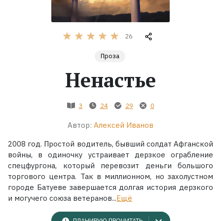
Жанры
26
Серии
Проза
Ненастье
Экранизации
Коллекции
3
24
29
0
Автор:
Алексей Иванов
2008 год. Простой водитель, бывший солдат Афганской
войны, в одиночку устраивает дерзкое ограбление
спецфургона, который перевозит деньги большого
торгового центра. Так в миллионном, но захолустном
городе Батуеве завершается долгая история дерзкого
и могучего союза ветеранов...
Ещё
ПЛАНИРУЮ ПРОЧИТАТЬ