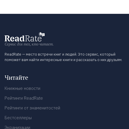
Сервис для тех, кто читает.
ReadRate — место встречи книг и людей. Это сервис, который
поможет вам найти интересные книги и рассказать о них друзьям.
Читайте
Книжные новости
Рейтинги ReadRate
Рейтинги от знаменитостей
Бестселлеры
Экранизации