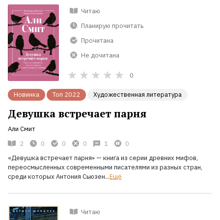
Читаю
Планирую прочитать
Прочитана
Не дочитана
0
Новинка
Топ 2022
Художественная литература
Девушка встречает парня
Али Смит
2
0
0
0
1
0
«Девушка встречает парня» — книга из серии древних мифов,
переосмысленных современными писателями из разных стран,
среди которых Антония Сьюзен...
Ещё
Читаю