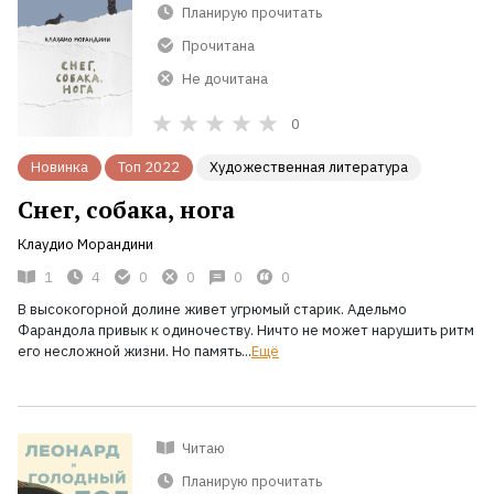
Планирую прочитать
Прочитана
Не дочитана
0
Новинка
Топ 2022
Художественная литература
Снег, собака, нога
Клаудио Морандини
1
4
0
0
0
0
В высокогорной долине живет угрюмый старик. Адельмо
Фарандола привык к одиночеству. Ничто не может нарушить ритм
его несложной жизни. Но память...
Ещё
Читаю
Планирую прочитать