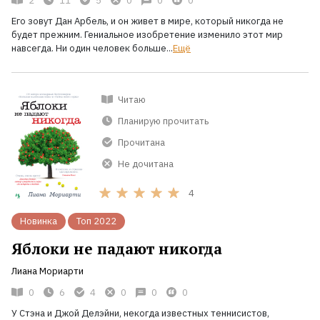
2
11
5
0
0
0
Его зовут Дан Арбель, и он живет в мире, который никогда не
будет прежним. Гениальное изобретение изменило этот мир
навсегда. Ни один человек больше...
Ещё
Читаю
Планирую прочитать
Прочитана
Не дочитана
4
Новинка
Топ 2022
Яблоки не падают никогда
Лиана Мориарти
0
6
4
0
0
0
У Стэна и Джой Делэйни, некогда известных теннисистов,