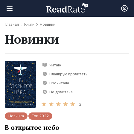
Главная
Книги
Новинки
Поиск
Новинки
Новости
Читаю
Рейтинги
Планирую прочитать
Прочитана
Книги
Не дочитана
Экранизации
2
Новинка
Топ 2022
Коллекции
В открытое небо