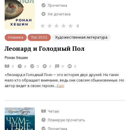
Прочитана
Не дочитана
0
Новинка
Топ 2022
Художественная литература
Леонард и Голодный Пол
Ронан Хешин
0
6
0
0
0
0
«Леонард и Голодный Пол»
– это история двух друзей. На таких
мало кто обращает внимание, ведь они совсем обыкновенные. Но
автор видит в своих героях...
Ещё
Читаю
Планирую прочитать
Прочитана