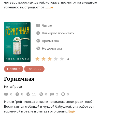
четверо взрослых детей, которые, несмотря на внешнюю
успешность, страдают от...
Ещё
Читаю
Планирую прочитать
Прочитана
Не дочитана
4
Новинка
Топ 2022
Горничная
Нита Проуз
0
8
11
0
2
0
Молли Грей никогда в жизни не видела своих родителей.
Воспитанная любящей и мудрой бабушкой, она работает
горничной в отеле и считает это своим...
Ещё