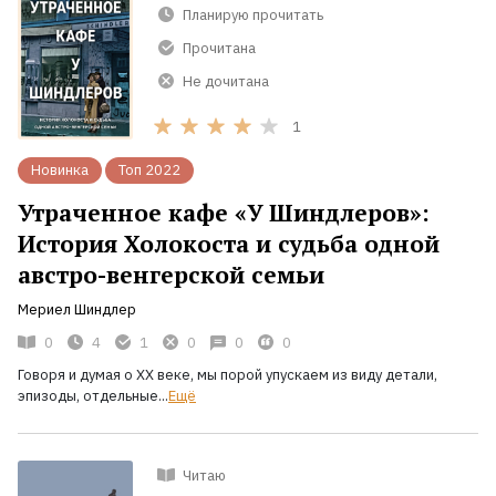
Планирую прочитать
Прочитана
Не дочитана
1
Новинка
Топ 2022
Утраченное кафе «У Шиндлеров»:
История Холокоста и судьба одной
австро-венгерской семьи
Мериел Шиндлер
0
4
1
0
0
0
Говоря и думая о XX веке, мы порой упускаем из виду детали,
эпизоды, отдельные...
Ещё
Читаю