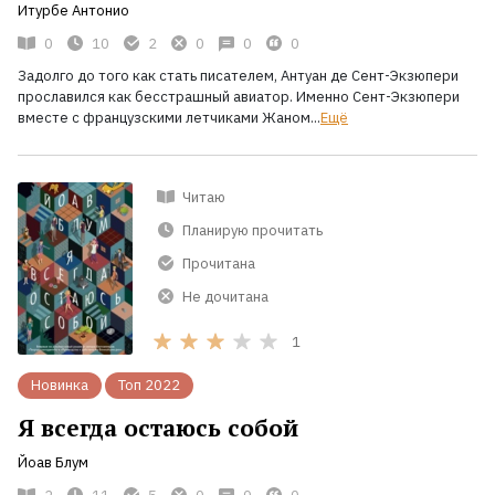
Итурбе Антонио
0
10
2
0
0
0
Задолго до того как стать писателем, Антуан де Сент-Экзюпери
прославился как бесстрашный авиатор. Именно Сент-Экзюпери
вместе с французскими летчиками Жаном...
Ещё
Читаю
Планирую прочитать
Прочитана
Не дочитана
1
Новинка
Топ 2022
Я всегда остаюсь собой
Йоав Блум