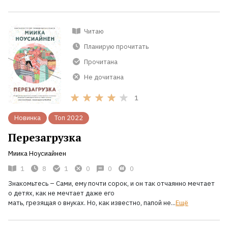
Читаю
Планирую прочитать
Прочитана
Не дочитана
1
Новинка
Топ 2022
Перезагрузка
Миика Ноусиайнен
1
8
1
0
0
0
Знакомьтесь – Сами, ему почти сорок, и он так отчаянно мечтает
о детях, как не мечтает даже его
мать, грезящая о внуках. Но, как известно, папой не...
Ещё