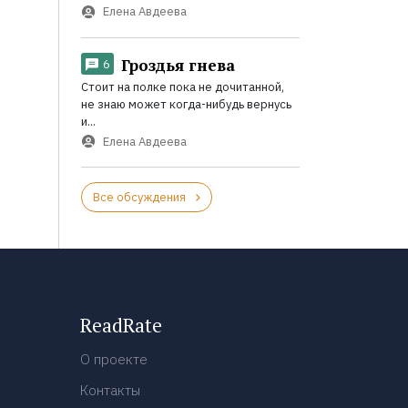
Елена Авдеева
Гроздья гнева
6
Стоит на полке пока не дочитанной,
не знаю может когда-нибудь вернусь
и...
Елена Авдеева
Все обсуждения
ReadRate
О проекте
Контакты