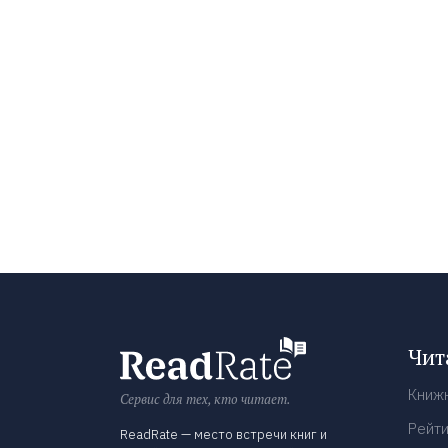
Чит
Книж
Сервис для тех, кто читает.
Рейти
ReadRate — место встречи книг и