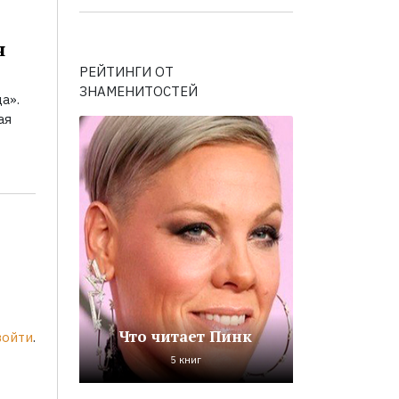
я
РЕЙТИНГИ ОТ
ЗНАМЕНИТОСТЕЙ
а».
ая
Что читает Пинк
войти
.
5 книг