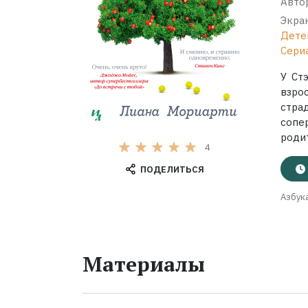
Авто
Экра
Дете
Сериа
У Ст
взро
стра
сопе
родит
4
ПОДЕЛИТЬСЯ
Азбук
Материалы