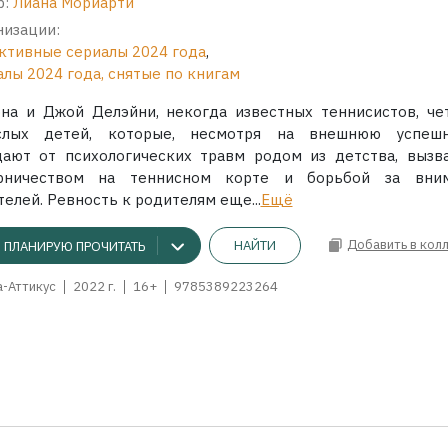
р:
Лиана Мориарти
низации:
ктивные сериалы 2024 года
,
лы 2024 года, снятые по книгам
эна и Джой Делэйни, некогда известных теннисистов, че
слых детей, которые, несмотря на внешнюю успешн
дают от психологических травм родом из детства, вызв
рничеством на теннисном корте и борьбой за вни
елей. Ревность к родителям еще...
Ещё
Добавить в кол
НАЙТИ
ПЛАНИРУЮ ПРОЧИТАТЬ
а-Аттикус
2022 г.
16+
9785389223264