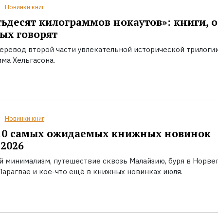
Новинки книг
ьдесят килограммов нокаутов»: книги, о
ых говорят
еревод второй части увлекательной исторической трилоги
ма Хельгасона.
Новинки книг
10 самых ожидаемых книжных новинок
2026
й минимализм, путешествие сквозь Малайзию, буря в Норвег
Парагвае и кое-что ещё в книжных новинках июля.