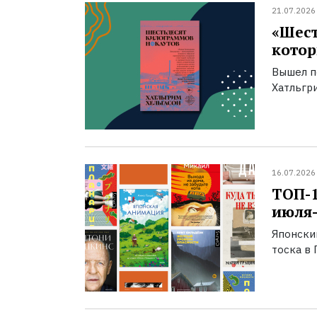
21.07.2026
«Шест
котор
Вышел п
Хатльгри
16.07.2026
ТОП-
июля-
Японски
тоска в 